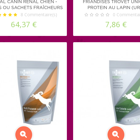
AL CANIN RENAL CHIEN -
FRIANDISES TROVET UN
S OU SACHETS FRAÎCHEURS
PROTEIN AU LAPIN (UR
8
Commentaire(s)
0
Commentair
64,37 €
7,86 €