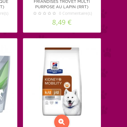
IQUE
FRIANDISES TROVET MULTI
T)
PURPOSE AU LAPIN (RRT)
e(s)
0
Commentaire(s)
8,49 €