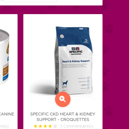
 CANINE
SPECIFIC CKD HEART & KIDNEY
SUPPORT - CROQUETTES
e(s)
3
Commentaire(s)