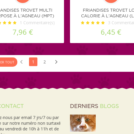
IANDISES TROVET MULTI
FRIANDISES TROVET L
POSE À L'AGNEAU (MPT)
CALORIE À L'AGNEAU (L
1
Commentaire(s)
3
Commentair
7,96 €
6,45 €
1
2
HER TOUT
CONTACT
DERNIERS
BLOGS
-nous par email 7 jrs/7 ou par
e sur notre numéro non surtaxé
 au vendredi de 10h à 11h et de