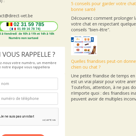
) :
5 conseils pour garder votre cha
bonne santé
ct@direct-vet.be
Découvrez comment prolonger la
votre chat en respectant quelqu
conseils "bien-être".
 VOUS RAPPELLE ?
Quelles friandises peut-on donne
ez-nous votre numéro, un membre
chien ou chat ?
e notre équipe vous rappellera
Une petite friandise de temps e
est un vrai plaisir pour votre anim
Toutefois, attention, à ne pas d
n’importe quoi : des friandises i
peuvent avoir de multiples inconv