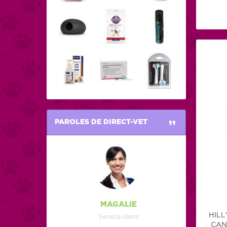
PAROLES DE DIRECT-VET
MAGALIE
Service client
HILL
CAN