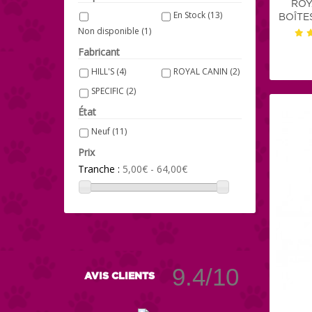
(1)
ROY
En Stock
(13)
BOÎTE
Non disponible
(1)
Fabricant
HILL'S
(4)
ROYAL CANIN
(2)
SPECIFIC
(2)
État
Neuf
(11)
Prix
Tranche :
5,00€ - 64,00€
9.4/10
AVIS CLIENTS