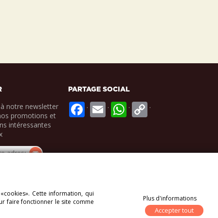
R
PARTAGE SOCIAL
.
.
.
.
à notre newsletter
nos promotions et
ns intéressantes
x
 «cookies». Cette information, qui
Plus d'informations
ur faire fonctionner le site comme
Accepter tout