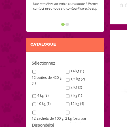
Une question sur votre commande ? Prenez
contact avec nous via contact@direct-vet.fr
CATALOGUE
Sélectionnez
14 kg
(1)
12 boîtes de 420 g
1,5 kg
(2)
(1)
2 kg
(2)
4 kg
(3)
7 kg
(1)
10 kg
(1)
12 kg
(4)
12 sachets de 100 g
2 kg (prix par
(1)
multiple de 3 sacs)
Disponibilité