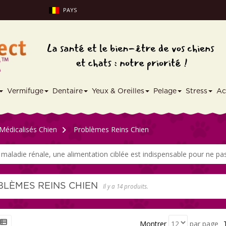
PAYS
Vermifuge
Dentaire
Yeux & Oreilles
Pelage
Stress
Ac
Médicalisés Chien
>
Problèmes Reins Chien
 maladie rénale, une alimentation ciblée est indispensable pour ne pas
BLÈMES REINS CHIEN
Il y a 14 produits.
Montrer
par page