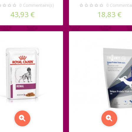
CHIEN
0
Commentaire(s)
0
Commentair
43,93 €
18,83 €