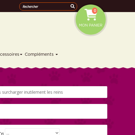
0
MON PANIER
cessoires
Compléments
 surcharger inutilement les reins
Tri