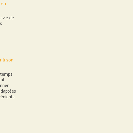
t en
 vie de
es
r à son
n temps
al.
onner
nadaptées
énients...