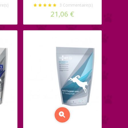
e(s)
3
Commentaire(s)
21,06 €