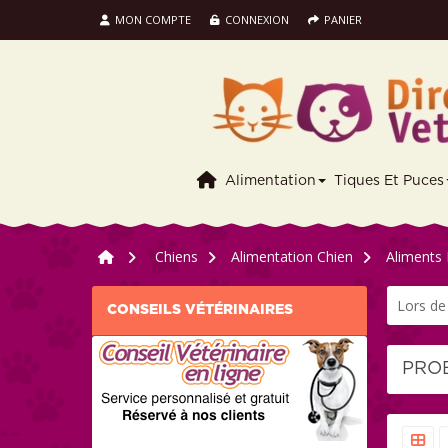
MON COMPTE
CONNEXION
PANIER
Alimentation
Tiques Et Puces
>
Chiens
>
Alimentation Chien
>
Aliments 
Lors de
CONSEILS VÉTÉRINAIRES
PRO