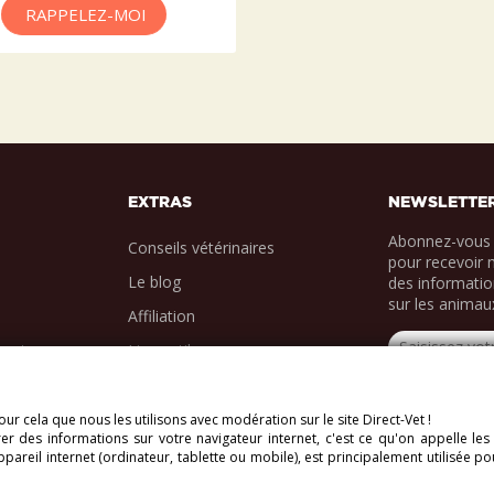
RAPPELEZ-MOI
EXTRAS
NEWSLETTE
Abonnez-vous 
Conseils vétérinaires
pour recevoir 
Le blog
des informatio
sur les animau
Affiliation
ments
Liens utiles
ur cela que nous les utilisons avec modération sur le site Direct-Vet !
r des informations sur votre navigateur internet, c'est ce qu'on appelle les
vés.
areil internet (ordinateur, tablette ou mobile), est principalement utilisée po