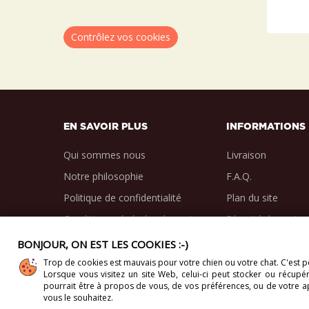
Contrôlez vos cookies
EN SAVOIR PLUS
INFORMATIONS
Qui sommes nous
Livraison
Notre philosophie
F.A.Q.
Politique de confidentialité
Plan du site
Conditions générales de vente
Sécurité des paie
BONJOUR, ON EST LES COOKIES :-)
Trop de cookies est mauvais pour votre chien ou votre chat. C'est po
Lorsque vous visitez un site Web, celui-ci
peut stocker ou récupére
Copyright 2012-2026. Direct-Vet BV. Tous droits réser
pourrait être à propos de vous, de vos préférences, ou de votre app
vous le souhaitez.