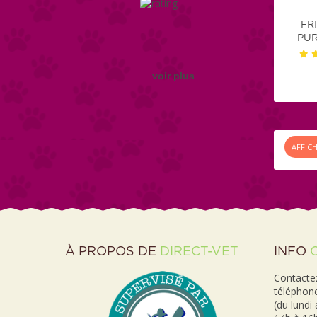
FR
PUR
voir plus
AFFIC
À PROPOS DE
DIRECT-VET
INFO
Contactez
téléphon
(du lundi