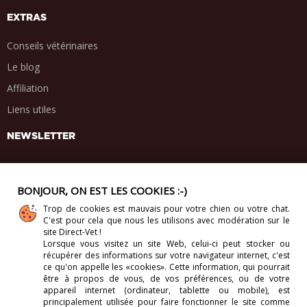
EXTRAS
Conseils vétérinaires
Le blog
Affiliation
Liens utiles
NEWSLETTER
BONJOUR, ON EST LES COOKIES :-)
Trop de cookies est mauvais pour votre chien ou votre chat.
PARTAGE SOCIAL
C'est pour cela que nous les utilisons avec modération sur le
.
.
.
.
site Direct-Vet !
Lorsque vous visitez un site Web, celui-ci
peut stocker ou
récupérer des informations sur votre navigateur internet, c'est
ce qu'on appelle les «cookies». Cette information, qui pourrait
être à propos de vous, de vos préférences, ou de votre
appareil internet (ordinateur, tablette ou mobile), est
Copyright 2012-2026. Direct-Vet BV. Tous droits réservés.
principalement utilisée pour faire fonctionner le site comme