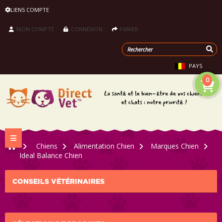
LIENS COMPTE
MON COMPTE
CONNEXION
PANIER
PAYS
0
Navigation bascule
>
Chiens
>
Alimentation Chien
>
Marques Chien
>
Ideal Balance Chien
CONSEILS VÉTÉRINAIRES