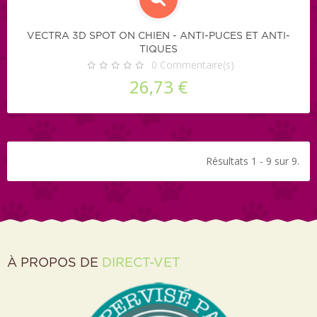
VECTRA 3D SPOT ON CHIEN - ANTI-PUCES ET ANTI-
TIQUES
0
Commentaire(s)
26,73 €
Résultats 1 - 9 sur 9.
À PROPOS DE
DIRECT-VET