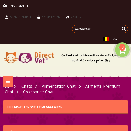
LIENS COMPTE
MON COMPTE
CONNEXION
PANIER
PAYS
0
Navigation bascule
>
Chats
>
Alimentation Chat
>
Aliments Premium
Chat
>
Croissance Chat
CONSEILS VÉTÉRINAIRES