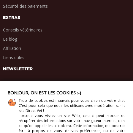
Sécurité des paiements
EXTRAS
Conseils vétérinaires
Le blog
Affiliation
Liens utiles
NEWSLETTER
BONJOUR, ON EST LES COOKIES :-)
Trop de cookies est mauvais pour votre chien ou votre chat.
PARTAGE SOCIAL
C'est pour cela que nous les utilisons avec modération sur le
.
.
.
.
site Direct-Vet !
Lorsque vous visitez un site Web, celui-ci
peut stocker ou
récupérer des informations sur votre navigateur internet, c'est
ce qu'on appelle les «cookies». Cette information, qui pourrait
être à propos de vous, de vos préférences, ou de votre