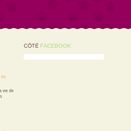
CÔTÉ
FACEBOOK
t en
 vie de
es