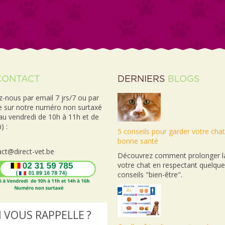
CONTACT
DERNIERS
BLOGS
-nous par email 7 jrs/7 ou par
e sur notre numéro non surtaxé
 au vendredi de 10h à 11h et de
) :
5 conseils pour garder votre cha
bonne santé
ct@direct-vet.be
Découvrez comment prolonger la
votre chat en respectant quelqu
conseils "bien-être".
 VOUS RAPPELLE ?