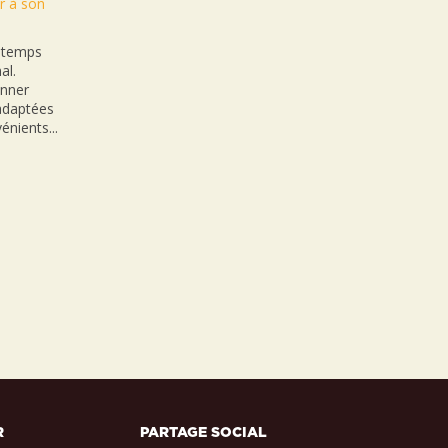
r à son
n temps
al.
onner
nadaptées
énients...
R
PARTAGE SOCIAL