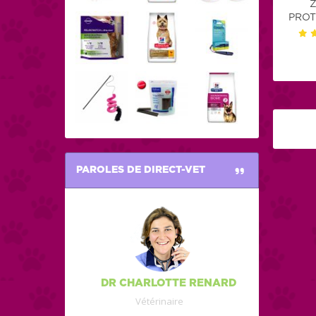
Z
PROT
PAROLES DE DIRECT-VET
DR CHARLOTTE RENARD
Vétérinaire