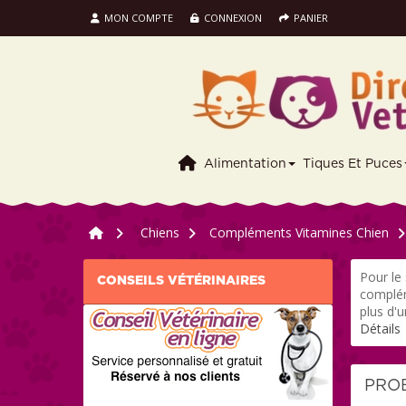
MON COMPTE
CONNEXION
PANIER
Alimentation
Tiques Et Puces
>
Chiens
>
Compléments Vitamines Chien
>
Pour le
CONSEILS VÉTÉRINAIRES
complém
plus d'
Détails
PRO