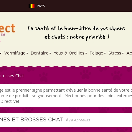
PAYS
Vermifuge
Dentaire
Yeux & Oreilles
Pelage
Stress
Ac
 brosses Chat
ge est le premier signe permettant d’évaluer la bonne santé de votre 
me de produits soigneusement sélectionnés pour des soins externes de
Direct-Vet.
GNES ET BROSSES CHAT
Il y a 4 produits.