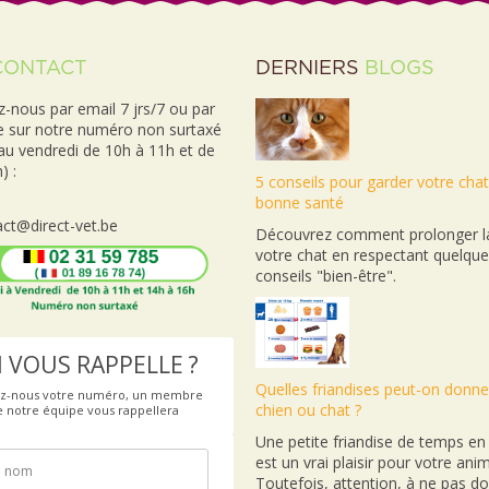
CONTACT
DERNIERS
BLOGS
-nous par email 7 jrs/7 ou par
e sur notre numéro non surtaxé
 au vendredi de 10h à 11h et de
) :
5 conseils pour garder votre cha
bonne santé
ct@direct-vet.be
Découvrez comment prolonger la
votre chat en respectant quelqu
conseils "bien-être".
 VOUS RAPPELLE ?
Quelles friandises peut-on donne
ez-nous votre numéro, un membre
chien ou chat ?
e notre équipe vous rappellera
Une petite friandise de temps e
est un vrai plaisir pour votre anim
Toutefois, attention, à ne pas d