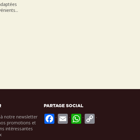
nadaptées
énients...
R
PARTAGE SOCIAL
.
.
.
.
à notre newsletter
nos promotions et
ns intéressantes
x