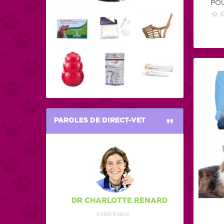
POU
PAROLES DE DIRECT-VET
DR CHARLOTTE RENARD
Vétérinaire