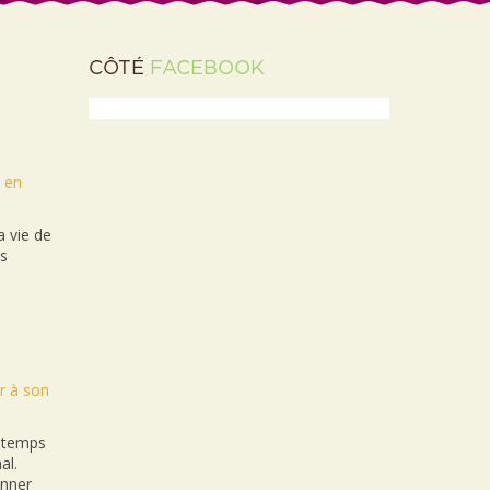
CÔTÉ
FACEBOOK
t en
 vie de
es
r à son
n temps
al.
onner