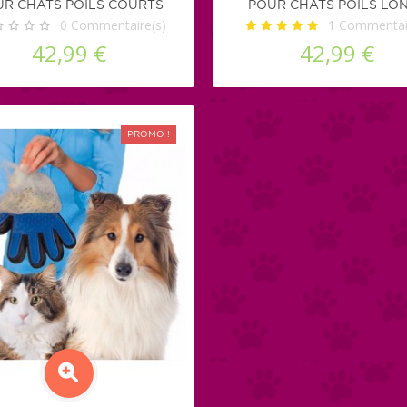
R CHATS POILS COURTS
POUR CHATS POILS LO
0
Commentaire(s)
1
Commentair
42,99 €
42,99 €
PROMO !