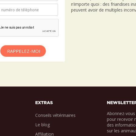
n’importe quoi : des friandises i
peuvent avoir de multiples inconv
RAPPELEZ-MOI
EXTRAS
NEWSLETTE
Abonnez-vous 
Conseils vétérinaires
pour recevoir 
Le blog
des informatio
sur les animau
Affiliation