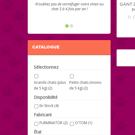
N'oubliez pas de vermifuger votre chien ou
GANT 
chat 3 à 4 fois par an !
P
CATALOGUE
Sélectionnez
Grands chats (plus
Petits chats (moins
de 5 kg)
(2)
de 5 kg)
(2)
Disponibilité
En Stock
(4)
Fabricant
FURMINATOR
(2)
O'TOM
(1)
État