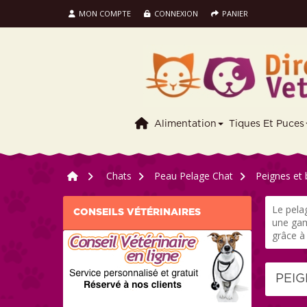
MON COMPTE
CONNEXION
PANIER
Alimentation
Tiques Et Puces
>
Chats
>
Peau Pelage Chat
>
Peignes et
Le pela
CONSEILS VÉTÉRINAIRES
une gam
grâce à 
PEI