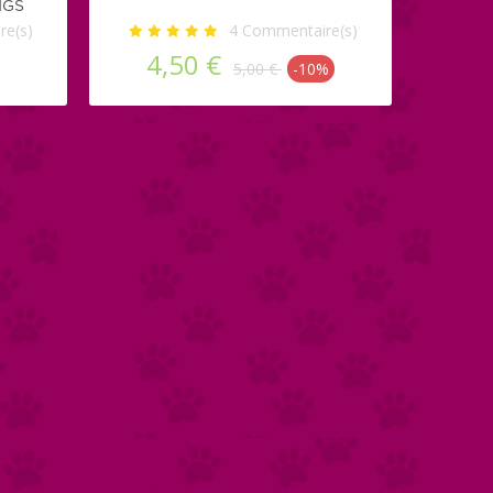
NGS
e(s)
4
Commentaire(s)
4,50 €
5,00 €
-10%