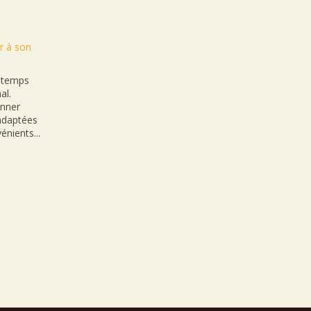
r à son
n temps
al.
onner
nadaptées
énients...