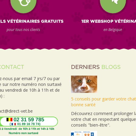
LS VÉTÉRINAIRES GRATUITS
1ER WEBSHOP VÉTÉRIN
pour tous nos clients
en Belgique
CONTACT
DERNIERS
BLOGS
-nous par email 7 jrs/7 ou par
e sur notre numéro non surtaxé
 au vendredi de 10h à 11h et de
) :
5 conseils pour garder votre cha
bonne santé
ct@direct-vet.be
Découvrez comment prolonger la
votre chat en respectant quelqu
conseils "bien-être".