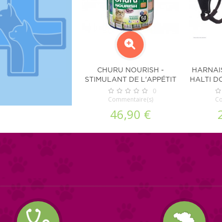
CHURU NOURISH -
HARNAI
STIMULANT DE L'APPÉTIT
HALTI D
POUR CHAT
P
0
Commentaire(s)
Co
46,90 €