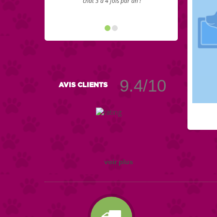
chat 3 à 4 fois par an !
9.4/10
AVIS CLIENTS
voir plus