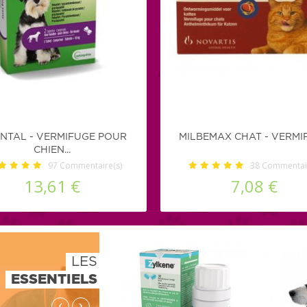
NTAL - VERMIFUGE POUR
MILBEMAX CHAT - VERMI
CHIEN...
97
Commentaire(s)
38
Commentair
13,61 €
7,08 €
LES
ESSENTIELS
‹
›