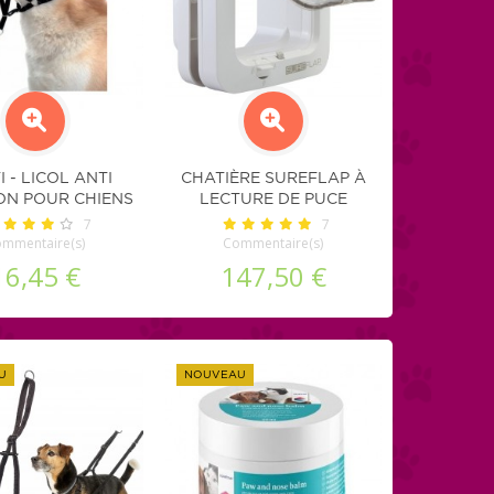
I - LICOL ANTI
CHATIÈRE SUREFLAP À
ON POUR CHIENS
LECTURE DE PUCE
ÉLECTRONIQUE
7
7
mmentaire(s)
Commentaire(s)
16,45 €
147,50 €
U
NOUVEAU