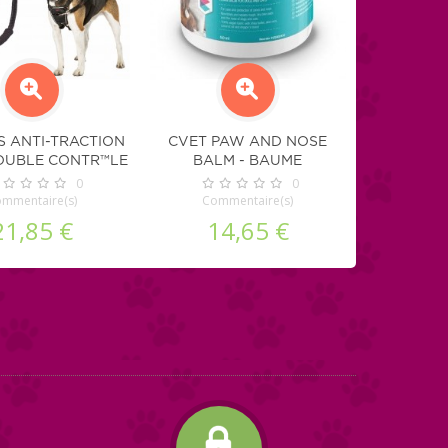
S ANTI-TRACTION
CVET PAW AND NOSE
OUBLE CONTR™LE
BALM - BAUME
OUR CHIEN
COUSSINETS ET TRUFFE
0
0
mmentaire(s)
POUR CHIEN ET CHAT
Commentaire(s)
21,85 €
14,65 €