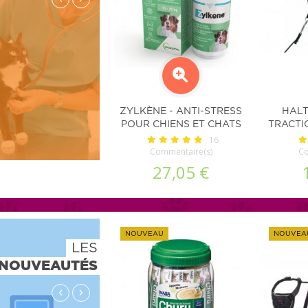
ZYLKÈNE - ANTI-STRESS
HALT
POUR CHIENS ET CHATS
TRACTI
16
Commentaire(s)
Co
27,05 €
NOUVEAU
NOUVEA
LES
NOUVEAUTÉS
‹
›