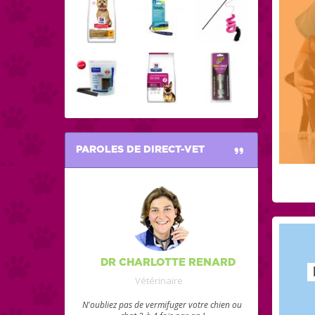
PAROLES DE DIRECT-VET
DR CHARLOTTE RENARD
Vétérinaire
N'oubliez pas de vermifuger votre chien ou