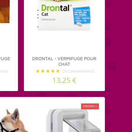
FUGE
DRONTAL - VERMIFUGE POUR
CHAT
e(s)
26
Commentaire(s)
13,25 €
PROMO !