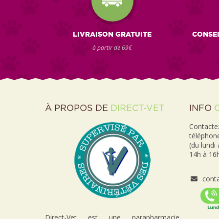
LIVRAISON GRATUITE
CONSEI
à partir de 69€
À PROPOS DE
DIRECT-VET
INFO
Contactez
téléphon
(du lundi
14h à 16h
conta
Direct-Vet est une parapharmacie