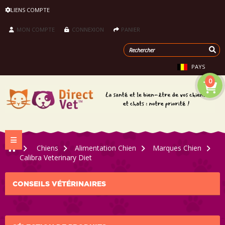
LIENS COMPTE
MON COMPTE
CONNEXION
PANIER
PAYS
0
Navigation bascule
>
Chiens
>
Alimentation Chien
>
Marques Chien
>
Calibra Veterinary Diet
CONSEILS VÉTÉRINAIRES