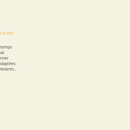
r à son
n temps
al.
onner
nadaptées
énients...