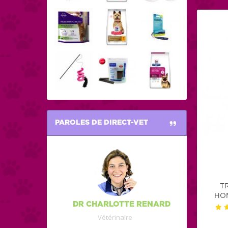
PAROLES DE DIRECT-VET
T
HO
DR CHARLOTTE RENARD
Vétérinaire