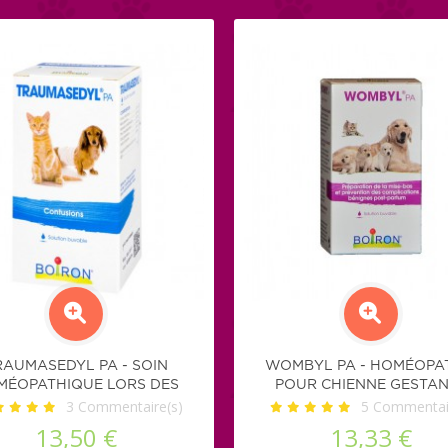
RAUMASEDYL PA - SOIN
WOMBYL PA - HOMÉOPA
MÉOPATHIQUE LORS DES
POUR CHIENNE GESTA
CONTUSIONS
3
Commentaire(s)
5
Commentair
13,50 €
13,33 €