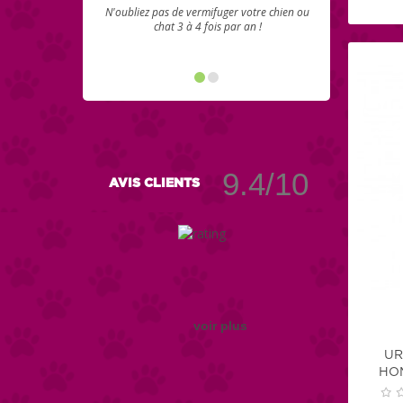
N'oubliez pas de vermifuger votre chien ou
chat 3 à 4 fois par an !
9.4/10
AVIS CLIENTS
voir plus
UR
HO
TROUB