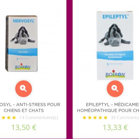
OSYL - ANTI-STRESS POUR
EPILEPTYL - MÉDICAM
CHIENS ET CHATS
HOMÉOPATHIQUE POUR CH
14
Commentaire(s)
CHAT
39
Commentai
13,50 €
13,33 €