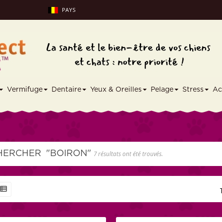
PAYS
Vermifuge
Dentaire
Yeux & Oreilles
Pelage
Stress
Ac
HERCHER
"BOIRON"
7 résultats ont été trouvés.