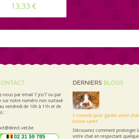
ET CHATS
13,33 €
CONTACT
DERNIERS
BLOGS
-nous par email 7 jrs/7 ou par
e sur notre numéro non surtaxé
 au vendredi de 10h à 11h et de
) :
5 conseils pour garder votre cha
bonne santé
ct@direct-vet.be
Découvrez comment prolonger la
votre chat en respectant quelqu