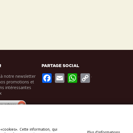
R
PARTAGE SOCIAL
.
.
.
.
à notre newsletter
nos promotions et
ns intéressantes
x
 «cookies». Cette information, qui
Plus d'informations