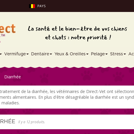
PAYS
Vermifuge
Dentaire
Yeux & Oreilles
Pelage
Stress
Ac
Diarrhée
 traitement de la diarrhée, les vétérinaires de Direct-Vet ont sélecti
ents alimentaires. En plus d'être désagréable la diarrhée est un syn
s maladies.
RRHÉE
Il y a 12 produits.