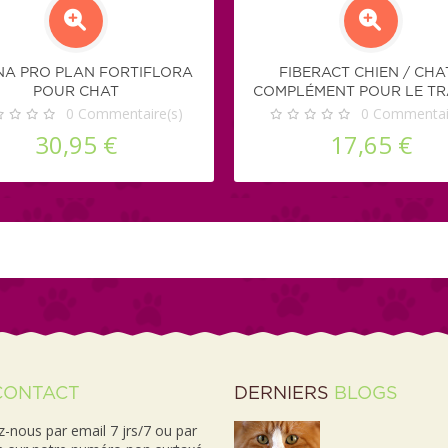
NA PRO PLAN FORTIFLORA
FIBERACT CHIEN / CHAT
POUR CHAT
COMPLÉMENT POUR LE TR
0
Commentaire(s)
INTESTINAL
0
Commentair
30,95 €
17,65 €
CONTACT
DERNIERS
BLOGS
-nous par email 7 jrs/7 ou par