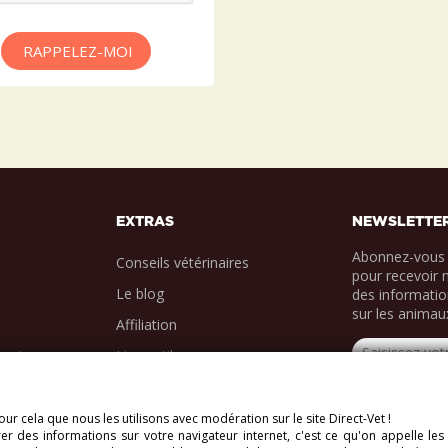
RAPPELEZ-MOI
EXTRAS
NEWSLETTE
Abonnez-vous 
Conseils vétérinaires
pour recevoir 
Le blog
des informatio
sur les animau
Affiliation
ments
Liens utiles
ur cela que nous les utilisons avec modération sur le site Direct-Vet !
r des informations sur votre navigateur internet, c'est ce qu'on appelle les