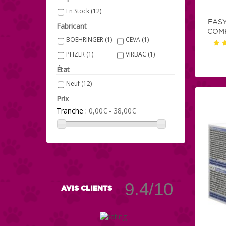
Chat - 29 boulettes x
Chien - 6 barres x
En Stock
(12)
2gr
(1)
28gr
(1)
EASY
Fabricant
COMP
BOEHRINGER
(1)
CEVA
(1)
P
AA Diarstop 15 mL
AA Diasrtop 32 mL
PFIZER
(1)
VIRBAC
(1)
(1)
(1)
État
Neuf
(12)
Prix
Tranche :
0,00€ - 38,00€
9.4/10
AVIS CLIENTS