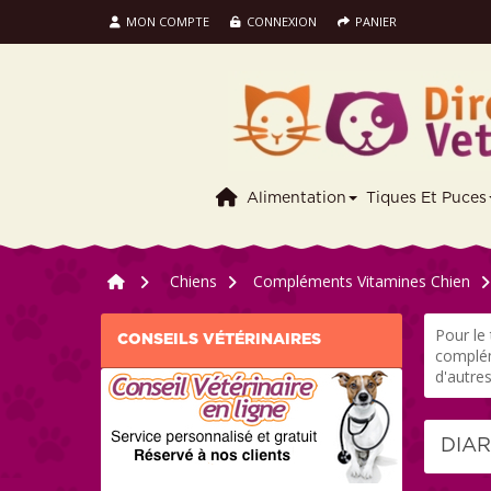
MON COMPTE
CONNEXION
PANIER
Alimentation
Tiques Et Puces
>
Chiens
>
Compléments Vitamines Chien
>
Pour le
CONSEILS VÉTÉRINAIRES
complém
d'autre
DIA