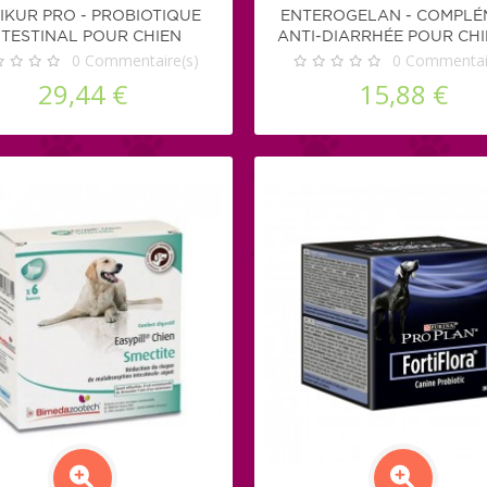
IKUR PRO - PROBIOTIQUE
ENTEROGELAN - COMPLÉ
NTESTINAL POUR CHIEN
ANTI-DIARRHÉE POUR CHI
0
Commentaire(s)
CHAT
0
Commentair
29,44 €
15,88 €