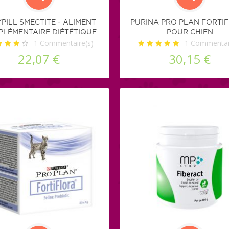
PILL SMECTITE - ALIMENT
PURINA PRO PLAN FORTI
LÉMENTAIRE DIÉTÉTIQUE
POUR CHIEN
OUR CHIENS ET CHATS
1
Commentaire(s)
1
Commentair
22,07 €
30,15 €