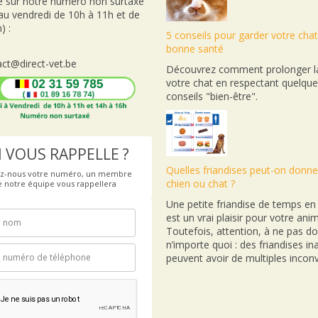
e sur notre numéro non surtaxé
 au vendredi de 10h à 11h et de
) :
5 conseils pour garder votre cha
bonne santé
ct@direct-vet.be
Découvrez comment prolonger la
votre chat en respectant quelqu
conseils "bien-être".
 VOUS RAPPELLE ?
Quelles friandises peut-on donne
ez-nous votre numéro, un membre
chien ou chat ?
e notre équipe vous rappellera
Une petite friandise de temps e
est un vrai plaisir pour votre anim
Toutefois, attention, à ne pas d
n’importe quoi : des friandises i
peuvent avoir de multiples inconv