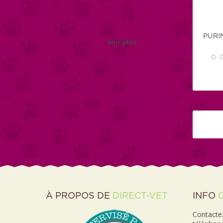
PURI
voir plus
À PROPOS DE
DIRECT-VET
INFO
Contactez