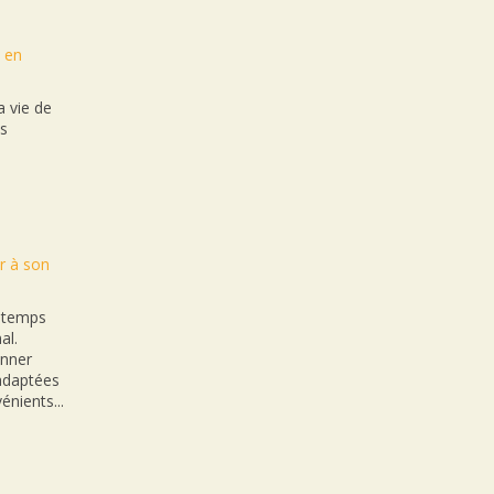
t en
 vie de
es
r à son
n temps
al.
onner
nadaptées
énients...