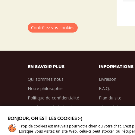
Contrôlez vos cookies
EN SAVOIR PLUS
INFORMATIONS
Qui sommes nous
Livraison
Notre philosophie
F.A.Q.
Politique de confidentialité
Plan du site
Conditions générales de vente
Sécurité des paie
BONJOUR, ON EST LES COOKIES :-)
Trop de cookies est mauvais pour votre chien ou votre chat. C'est po
Lorsque vous visitez un site Web, celui-ci
peut stocker ou récupére