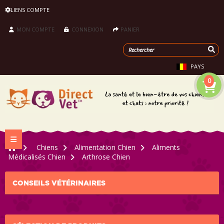
LIENS COMPTE
MON COMPTE
CONNEXION
PANIER
PAYS
0
Navigation bascule
>
Chiens
>
Alimentation Chien
>
Aliments
Médicalisés Chien
>
Arthrose Chien
CONSEILS VÉTÉRINAIRES