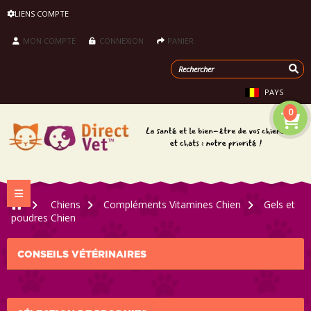
LIENS COMPTE
MON COMPTE
CONNEXION
PANIER
PAYS
0
Navigation bascule
>
Chiens
>
Compléments Vitamines Chien
>
Gels et
poudres Chien
CONSEILS VÉTÉRINAIRES