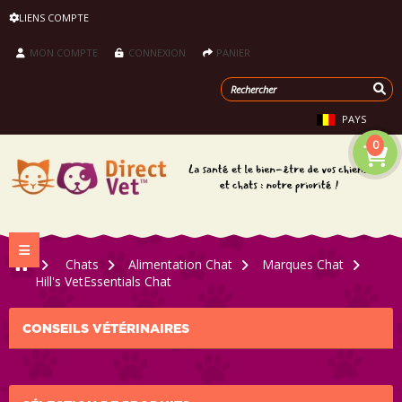
LIENS COMPTE
MON COMPTE
CONNEXION
PANIER
PAYS
0
Navigation bascule
>
Chats
>
Alimentation Chat
>
Marques Chat
>
Hill's VetEssentials Chat
CONSEILS VÉTÉRINAIRES