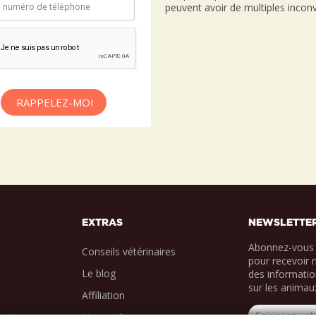
peuvent avoir de multiples inconv
RAPPELEZ-MOI
EXTRAS
NEWSLETTE
Abonnez-vous 
Conseils vétérinaires
pour recevoir 
Le blog
des informatio
sur les animau
Affiliation