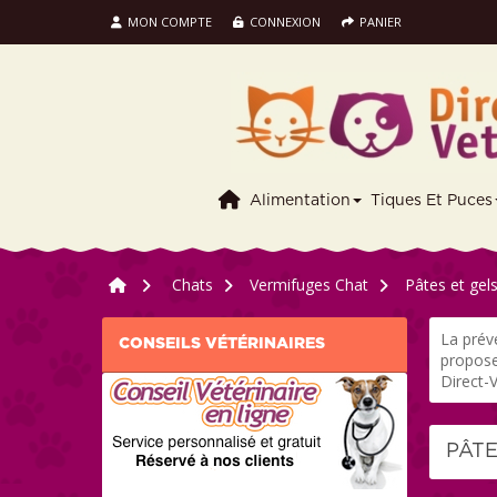
MON COMPTE
CONNEXION
PANIER
Alimentation
Tiques Et Puces
>
Chats
>
Vermifuges Chat
>
Pâtes et gel
La préve
CONSEILS VÉTÉRINAIRES
propose
Direct-V
PÂT