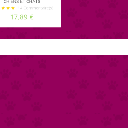
CHIENS ET CHATS
14
Commentaire(s)
17,89 €