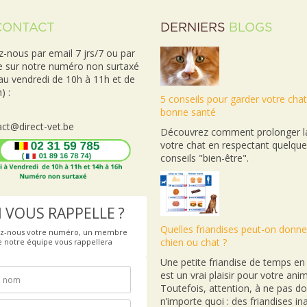
CONTACT
DERNIERS
BLOGS
-nous par email 7 jrs/7 ou par
e sur notre numéro non surtaxé
 au vendredi de 10h à 11h et de
) :
5 conseils pour garder votre cha
bonne santé
ct@direct-vet.be
Découvrez comment prolonger la
votre chat en respectant quelqu
conseils "bien-être".
 VOUS RAPPELLE ?
Quelles friandises peut-on donne
ez-nous votre numéro, un membre
chien ou chat ?
e notre équipe vous rappellera
Une petite friandise de temps e
est un vrai plaisir pour votre anim
Toutefois, attention, à ne pas d
n’importe quoi : des friandises i