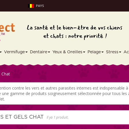
PAYS
Vermifuge
Dentaire
Yeux & Oreilles
Pelage
Stress
Ac
s Chat
ntion contre les vers et autres parasites internes est indispensable à
 une gamme de produits soigneusement sélectionnée pour tous les âg
et.
ES ET GELS CHAT
Il ya 1 produit.