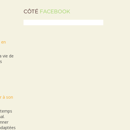
CÔTÉ
FACEBOOK
t en
 vie de
es
r à son
n temps
al.
onner
nadaptées