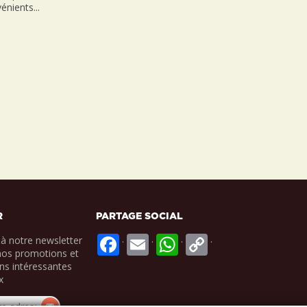
énients...
R
PARTAGE SOCIAL
.
.
.
.
à notre newsletter
nos promotions et
ns intéressantes
x