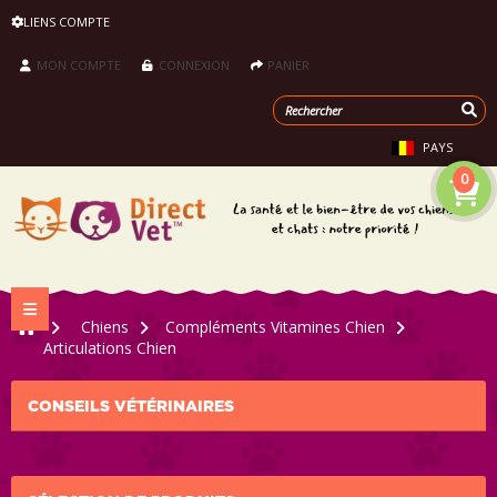
LIENS COMPTE
MON COMPTE
CONNEXION
PANIER
PAYS
0
Navigation bascule
>
Chiens
>
Compléments Vitamines Chien
>
Articulations Chien
CONSEILS VÉTÉRINAIRES