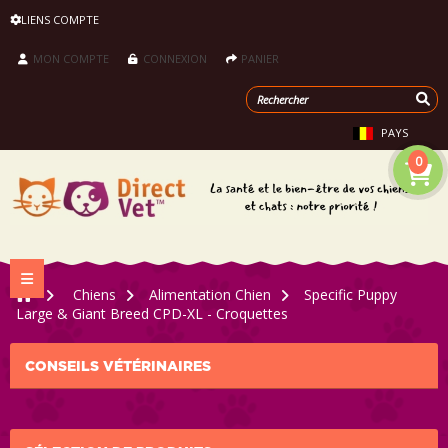
LIENS COMPTE
MON COMPTE
CONNEXION
PANIER
PAYS
0
Navigation bascule
>
Chiens
>
Alimentation Chien
>
Specific Puppy
Large & Giant Breed CPD-XL - Croquettes
CONSEILS VÉTÉRINAIRES