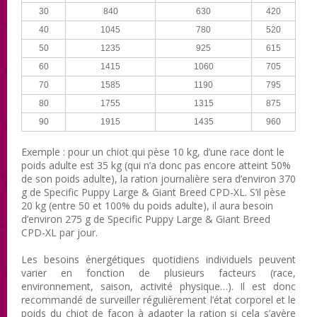
30
840
630
420
40
1045
780
520
50
1235
925
615
60
1415
1060
705
70
1585
1190
795
80
1755
1315
875
90
1915
1435
960
Exemple : pour un chiot qui pèse 10 kg, d’une race dont le
poids adulte est 35 kg (qui n’a donc pas encore atteint 50%
de son poids adulte), la ration journalière sera d’environ 370
g de Specific Puppy Large & Giant Breed CPD-XL . S’il pèse
20 kg (entre 50 et 100% du poids adulte), il aura besoin
d’environ 275 g de Specific Puppy Large & Giant Breed
CPD-XL par jour.
Les besoins énergétiques quotidiens individuels peuvent
varier en fonction de plusieurs facteurs (race,
environnement, saison, activité physique…). Il est donc
recommandé de surveiller régulièrement l’état corporel et le
poids du chiot de façon à adapter la ration si cela s’avère