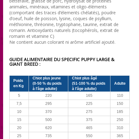
betterave, graisse de porc, hydrolysat de protéines
animales, minéraux, vitamines et oligo-éléments
(comportant des traces d’élements chélatés), poudre
d’oeuf, huile de poisson, lysine, coques de psyllium,
méthionine, thréonine, tryptophane, taurine, extrait de
romarin. Antioxydants naturels (tocophérols, extrait de
romarin et vitamine C)
Ne contient aucun colorant ni arôme artificiel ajouté.
GUIDE ALIMENTAIRE DU SPECIFIC PUPPY LARGE &
GIANT BREED :
Chiot plus jeune
Chiot plus âgé
Poids
(0-50 % du poids
(51-100 % du poids
Adulte
en Kg
à l'âge adulte)
à l'âge adulte)
5
220
165
110
7,5
295
225
150
10
370
275
185
15
500
375
250
20
620
465
310
25
735
550
365