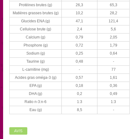
Protéines brutes (g)
26,3
65,3
Matières grasses brutes (g)
10,2
28,2
Glucides ENA (g)
47,1
121,4
Cellulose brute (g)
2,4
5,6
Calcium (g)
0,79
2,05
Phosphore (g)
0,72
1,79
Sodium (g)
0,25
0,64
Taurine (g)
0,48
-
L-carnitine (mg)
-
77
Acides gras oméga-3 (g)
0,57
1,61
EPA (g)
0,18
0,36
DHA (g)
0,2
0,49
Ratio n-3:n-6
1:3
1:3
Eau (g)
8,5
-
AVIS