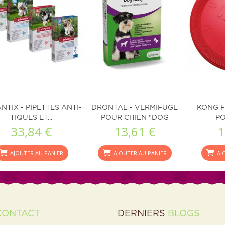
NTIX - PIPETTES ANTI-
DRONTAL - VERMIFUGE
KONG F
TIQUES ET...
POUR CHIEN "DOG
PO
33,84 €
13,61 €
1
FLAVOUR"
AJOUTER AU PANIER
AJOUTER AU PANIER
AJ
CONTACT
DERNIERS
BLOGS