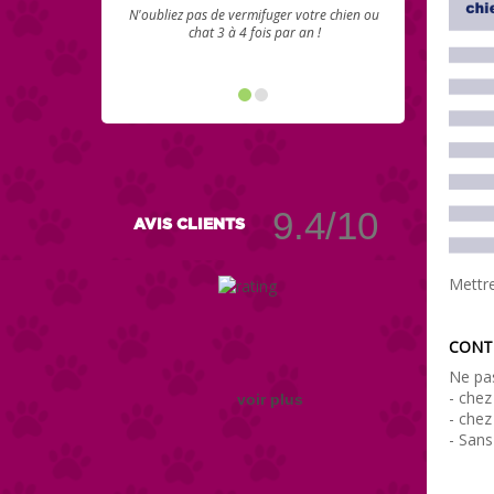
N'oubliez pas de vermifuger votre chien ou
chat 3 à 4 fois par an !
9.4/10
AVIS CLIENTS
Mettre
CONTR
Ne pas
- chez
voir plus
- chez
- Sans