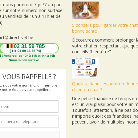
-nous par email 7 jrs/7 ou par
e sur notre numéro non surtaxé
 au vendredi de 10h à 11h et de
) :
5 conseils pour garder votre cha
bonne santé
ct@direct-vet.be
Découvrez comment prolonger la
votre chat en respectant quelqu
conseils "bien-être".
 VOUS RAPPELLE ?
Quelles friandises peut-on donne
ez-nous votre numéro, un membre
chien ou chat ?
e notre équipe vous rappellera
Une petite friandise de temps e
est un vrai plaisir pour votre anim
Toutefois, attention, à ne pas d
n’importe quoi : des friandises i
peuvent avoir de multiples inconv