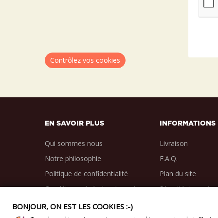
Contrôlez vos cookies
EN SAVOIR PLUS
INFORMATIONS
Qui sommes nous
Livraison
Notre philosophie
F.A.Q.
Politique de confidentialité
Plan du site
Conditions générales de vente
Sécurité des paie
BONJOUR, ON EST LES COOKIES :-)