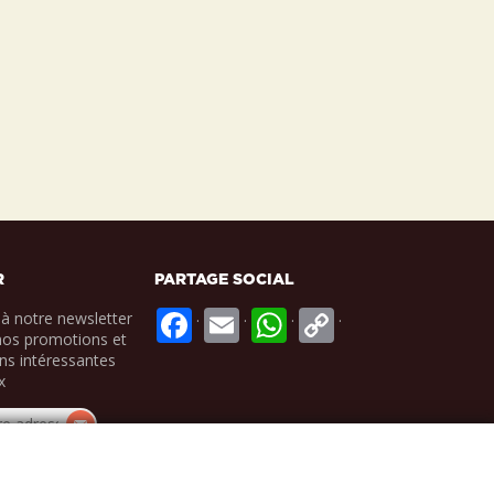
R
PARTAGE SOCIAL
.
.
.
.
à notre newsletter
nos promotions et
ns intéressantes
x