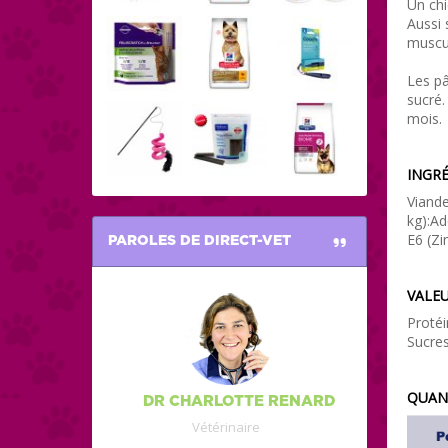
Un chi
Aussi 
muscul
Les pâ
sucré.
mois.
INGRÉ
Viande
kg):Ad
E6 (Zi
PAROLES DE DIRECT-VET
VALEU
Protéi
Sucres
QUANT
DR CHARLOTTE RENARD
Vétérinaire