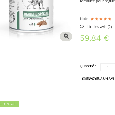
formulée pour réguler
Note
Lire les avis (
2
)
59,84 €
Quantité :
ENVOYER À UN AMI
S D'INFOS