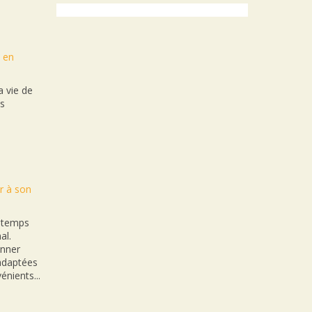
t en
 vie de
es
r à son
n temps
al.
onner
nadaptées
énients...