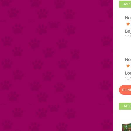
AVI
No
Bri
14
No
Lou
13
DONN
ACC