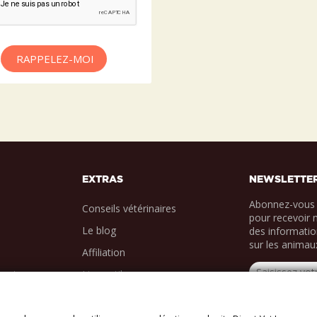
RAPPELEZ-MOI
EXTRAS
NEWSLETTE
Abonnez-vous 
Conseils vétérinaires
pour recevoir 
Le blog
des informatio
sur les animau
Affiliation
ments
Liens utiles