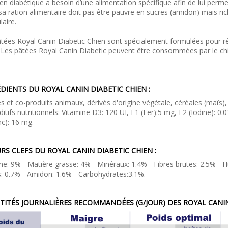
en diabétique a besoin d’une alimentation spécifique afin de lui perme
sa ration alimentaire doit pas être pauvre en sucres (amidon) mais r
aire.
tées Royal Canin Diabetic Chien sont spécialement formulées pour ré
 Les pâtées Royal Canin Diabetic peuvent être consommées par le chie
DIENTS DU ROYAL CANIN DIABETIC CHIEN :
s et co-produits animaux, dérivés d'origine végétale, céréales (maïs),
ditifs nutritionnels: Vitamine D3: 120 UI, E1 (Fer):5 mg, E2 (Iodine): 
nc): 16 mg.
RS CLEFS DU ROYAL CANIN DIABETIC CHIEN :
ne: 9% - Matière grasse: 4% - Minéraux: 1.4% - Fibres brutes: 2.5% 
: 0.7% - Amidon: 1.6% - Carbohydrates:3.1%.
ITÉS JOURNALIÈRES RECOMMANDÉES (G/JOUR) DES ROYAL CANIN 