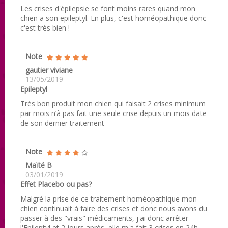
Les crises d'épilepsie se font moins rares quand mon
chien a son epileptyl. En plus, c'est homéopathique donc
c'est très bien !
Note
gautier viviane
13/05/2019
Epileptyl
Très bon produit mon chien qui faisait 2 crises minimum
par mois n’à pas fait une seule crise depuis un mois date
de son dernier traitement
Note
Maïté B
03/01/2019
Effet Placebo ou pas?
Malgré la prise de ce traitement homéopathique mon
chien continuait à faire des crises et donc nous avons du
passer à des "vrais" médicaments, j'ai donc arrêter
l'Epileptyl et 2 jours après, elle m'a fait 3 crises en 24h,