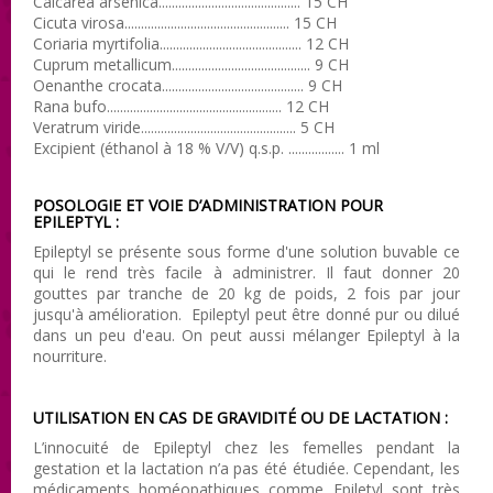
Calcarea arsenica........................................... 15 CH
Cicuta virosa.................................................. 15 CH
Coriaria myrtifolia........................................... 12 CH
Cuprum metallicum.......................................... 9 CH
Oenanthe crocata........................................... 9 CH
Rana bufo..................................................... 12 CH
Veratrum viride............................................... 5 CH
Excipient (éthanol à 18 % V/V) q.s.p. ................. 1 ml
POSOLOGIE ET VOIE D’ADMINISTRATION POUR
EPILEPTYL :
Epileptyl se présente sous forme d'une solution buvable ce
qui le rend très facile à administrer. Il faut donner 20
gouttes par tranche de 20 kg de poids, 2 fois par jour
jusqu'à amélioration. Epileptyl peut être donné pur ou dilué
dans un peu d'eau. On peut aussi mélanger Epileptyl à la
nourriture.
UTILISATION EN CAS DE GRAVIDITÉ OU DE LACTATION :
L’innocuité de Epileptyl chez les femelles pendant la
gestation et la lactation n’a pas été étudiée. Cependant, les
médicaments homéopathiques comme Epiletyl sont très