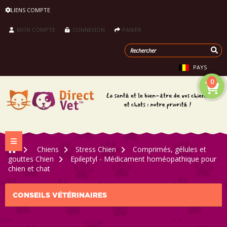
LIENS COMPTE
MON COMPTE
CONNEXION
PANIER
PAYS
0
Navigation bascule
>
Chiens
>
Stress Chien
>
Comprimés, gélules et
gouttes Chien
>
Epileptyl - Médicament homéopathique pour
chien et chat
CONSEILS VÉTÉRINAIRES