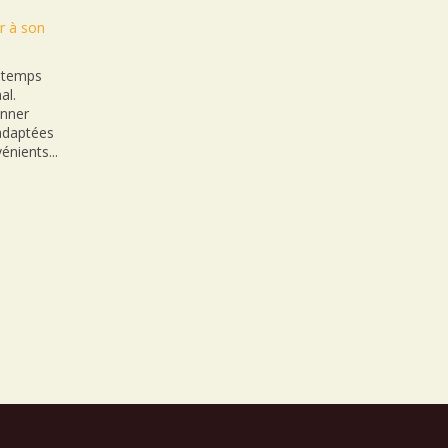
r à son
n temps
al.
onner
nadaptées
énients...