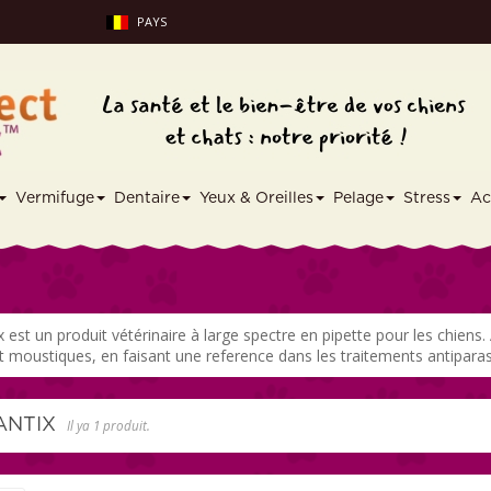
PAYS
Vermifuge
Dentaire
Yeux & Oreilles
Pelage
Stress
Ac
 est un produit vétérinaire à large spectre en pipette pour les chiens.
t moustiques, en faisant une reference dans les traitements antiparas
ANTIX
Il ya 1 produit.