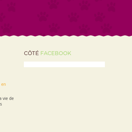
CÔTÉ
FACEBOOK
t en
 vie de
es