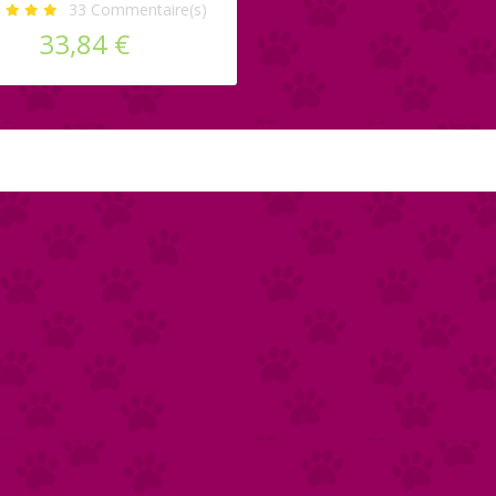
33
Commentaire(s)
33,84 €