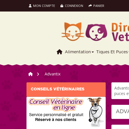
MON COMPTE
CONNEXION
PANIER
Alimentation
Tiques Et Puces
>
Advantix
Advantix
CONSEILS VÉTÉRINAIRES
puces e
ADV