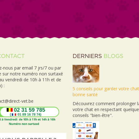
CONTACT
DERNIERS
BLOGS
-nous par email 7 jrs/7 ou par
e sur notre numéro non surtaxé
 au vendredi de 10h à 11h et de
) :
5 conseils pour garder votre cha
bonne santé
ct@direct-vet.be
Découvrez comment prolonger la
votre chat en respectant quelqu
conseils "bien-être".