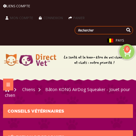
LIENS COMPTE
MON COMPTE
CONNEXION
PANIER
PAYS
0
Navigation bascule
>
Chiens
>
Bâton KONG AirDog Squeaker - Jouet pour
chien
CONSEILS VÉTÉRINAIRES