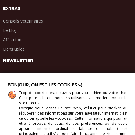
EXTRAS
Conseils vétérinaires
Le blog
Affiliation
Liens utiles
NEWSLETTER
BONJOUR, ON EST LES COOKIES :-)
Trop de cookies est mauvais pour votre chien ou votre chat.
PARTAGE SOCIAL
C'est pour cela que nous les utilisons avec modération sur le
.
.
.
.
site Direct-Vet !
Lorsque vous visitez un site Web, celui-ci
peut stocker ou
récupérer des informations sur votre navigateur internet, c'est
ce qu'on appelle les «cookies». Cette information, qui pourrait
être à propos de vous, de vos préférences, ou de votre
appareil internet (ordinateur, tablette ou mobile), est
Copyright 2012-2026. Direct-Vet BV. Tous droits réservés.
principalement utilisée pour faire fonctionner le site comme