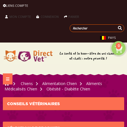
LIENS COMPTE
MON COMPTE
CONNEXION
PANIER
PAYS
0
Navigation bascule
>
Chiens
>
Alimentation Chien
>
Aliments
Médicalisés Chien
>
Obésité - Diabète Chien
CONSEILS VÉTÉRINAIRES