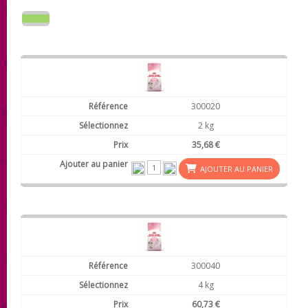
300020
2 kg
35,68 €
AJOUTER AU PANIER
300040
4 kg
60,73 €