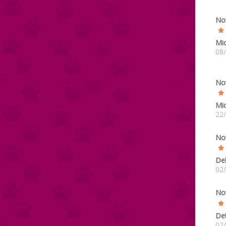
No
Mi
08
No
Mi
22
No
De
02
No
De
02