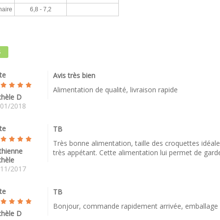
naire
6,8 - 7,2
S
te
Avis très bien
Alimentation de qualité, livraison rapide
chèle D
/01/2018
te
TB
Très bonne alimentation, taille des croquettes idéale 
thienne
très appétant. Cette alimentation lui permet de gar
chèle
/11/2017
te
TB
Bonjour, commande rapidement arrivée, emballage i
chèle D