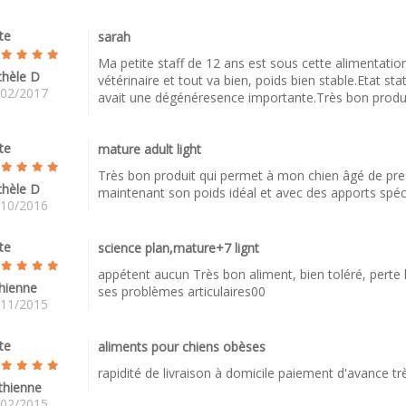
te
sarah
Ma petite staff de 12 ans est sous cette alimentatio
chèle D
vétérinaire et tout va bien, poids bien stable.Etat sta
/02/2017
avait une dégénéresence importante.Très bon produ
te
mature adult light
Très bon produit qui permet à mon chien âgé de pre
chèle D
maintenant son poids idéal et avec des apports spéci
/10/2016
te
science plan,mature+7 lignt
appétent aucun Très bon aliment, bien toléré, perte 
hienne
ses problèmes articulaires00
/11/2015
te
aliments pour chiens obèses
rapidité de livraison à domicile paiement d'avance 
thienne
/02/2015