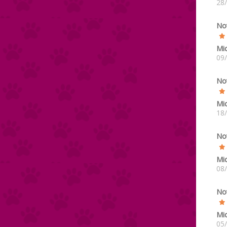
28
No
Mi
09
No
Mi
18
No
Mi
08
No
Mi
05