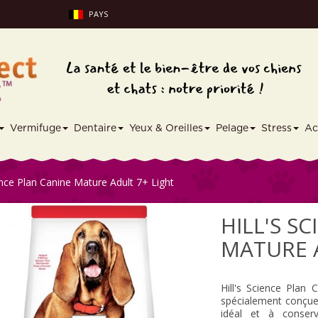
PAYS
Vermifuge
Dentaire
Yeux & Oreilles
Pelage
Stress
Ac
ience Plan Canine Mature Adult 7+ Light
HILL'S S
MATURE 
Hill's Science Plan
spécialement conçues
idéal et à conserv