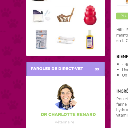
PLU
Hill'
mainte
en L-C
BIENF
- 4
PAROLES DE DIRECT-VET
Une
Un 
INGRÉ
Poulet
farine
hydroc
vitami
DR CHARLOTTE RENARD
Vétérinaire