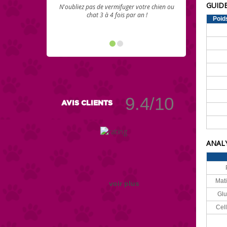
GUIDE
N'oubliez pas de vermifuger votre chien ou
chat 3 à 4 fois par an !
Poid
9.4/10
AVIS CLIENTS
ANALY
Mati
voir plus
Glu
Cell