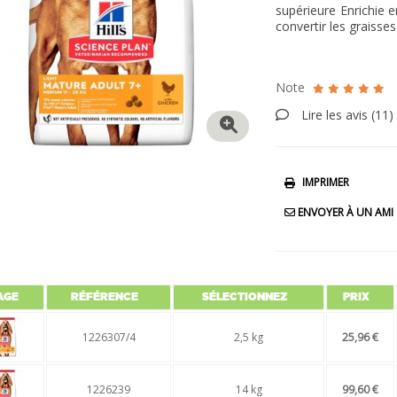
supérieure Enrichie e
convertir les graisse
Note
Lire les avis (
11
)
IMPRIMER
ENVOYER À UN AMI
AGE
RÉFÉRENCE
SÉLECTIONNEZ
PRIX
1226307/4
2,5 kg
25,96 €
1226239
14 kg
99,60 €