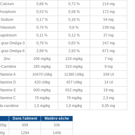
Calcium
0,66 %
0,72 %
214 mg
hosphore
0,53 %
0,58 %
172 mg
Sodium
0,17 %
0,18 %
54 mg
Potassium
0,74 %
0,8 %
238 mg
agnésium
0,11 %
0,12 %
37 mg
s gras Oméga-3
0,76 %
0,83 %
247 mg
s gras Oméga-6
2,69 %
2,93 %
871 mg
Zinc
206 mg/kg
224 mg/kg
7 mg
-Carnitine
285 mg/kg
310 mg/kg
9 mg
itamine A
10470 UI/kg
11380 UI/kg
339 UI
itamine D
420 UI/kg
457 UI/kg
14 UI
itamine E
600 mg/kg
652 mg/kg
19 mg
itamine C
70 mg/kg
76 mg/kg
2,3 mg
ta-carotène
1,5 mg/kg
1,6 mg/kg
0,05 mg
Dans l'aliment
Matière sèche
100g
309
336
00g
1294
1406