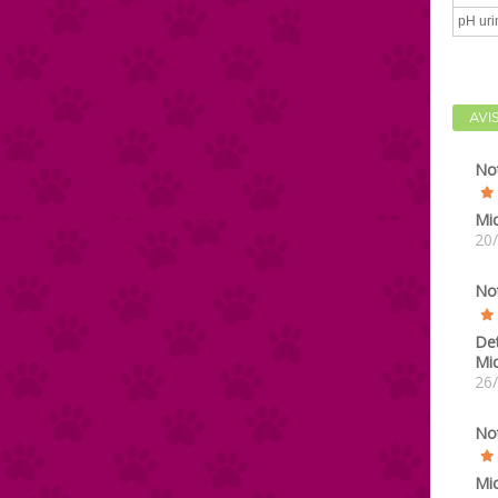
pH uri
AVI
No
Mi
20
No
De
Mi
26
No
Mi