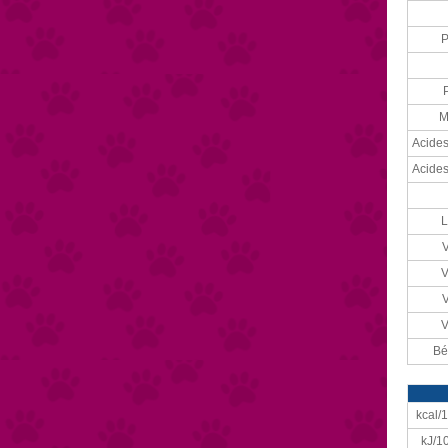
P
M
Acide
Acide
L
V
V
V
V
Bé
kcal/
kJ/1