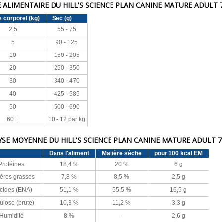
 ALIMENTAIRE DU HILL'S SCIENCE PLAN CANINE MATURE ADULT 7
s corporel (kg)
Sec (g)
2,5
55 - 75
5
90 - 125
10
150 - 205
20
250 - 350
30
340 - 470
40
425 - 585
50
500 - 690
60 +
10 - 12 par kg
SE MOYENNE DU HILL'S SCIENCE PLAN CANINE MATURE ADULT 7+
Dans l'aliment
Matière sèche
pour 100 kcal EM
Protéines
18,4 %
20 %
6 g
ères grasses
7,8 %
8,5 %
2,5 g
cides (ENA)
51,1 %
55,5 %
16,5 g
ulose (brute)
10,3 %
11,2 %
3,3 g
Humidité
8 %
-
2,6 g