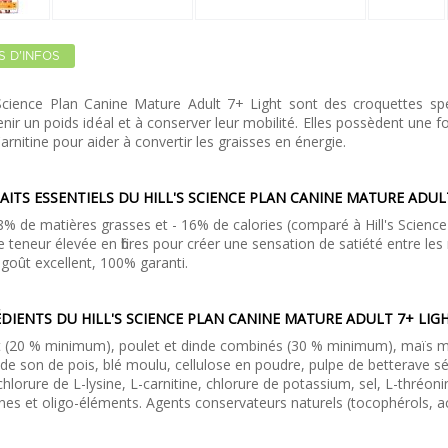
S D'INFOS
s Science Plan Canine Mature Adult 7+ Light sont des croquettes sp
nir un poids idéal et à conserver leur mobilité. Elles possèdent une f
arnitine pour aider à convertir les graisses en énergie.
AITS ESSENTIELS DU HILL'S SCIENCE PLAN CANINE MATURE ADULT
8% de matières grasses et - 16% de calories (comparé à Hill's Science
 teneur élevée en fibres pour créer une sensation de satiété entre les 
goût excellent, 100% garanti.
DIENTS DU HILL'S SCIENCE PLAN CANINE MATURE ADULT 7+ LIGH
 (20 % minimum), poulet et dinde combinés (30 % minimum), maïs mo
 de son de pois, blé moulu, cellulose en poudre, pulpe de betterave séc
hlorure de L-lysine, L-carnitine, chlorure de potassium, sel, L-thréon
nes et oligo-éléments. Agents conservateurs naturels (tocophérols, aci