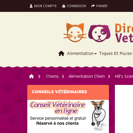
MON COMPTE
CONNEXION
PANIER
Alimentation
Tiques Et Puces
>
Chiens
>
Alimentation Chien
>
Hill's Sc
CONSEILS VÉTÉRINAIRES