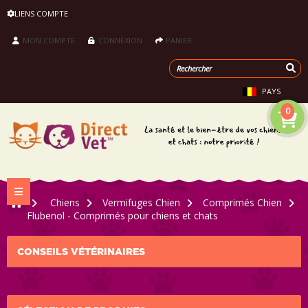
LIENS COMPTE
MON COMPTE
CONNEXION
PANIER
PAYS
0
Navigation bascule
>
Chiens
>
Vermifuges Chien
>
Comprimés Chien
>
Flubenol - Comprimés pour chiens et chats
CONSEILS VÉTÉRINAIRES