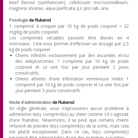
beef flavour (syntheticum), cellulosum microcristallinum,
magnesii stearas, aqua purificata q.s. pro tab. una.
Posologie
de Flubenol
1 comprimé à croquer par 10 kg de poids corporel = 22
mg/kg de poids corporel.
Les comprimés sécables peuvent être divisés en 4
morceaux. Cela vous permet d'effectuer un dosage par 2,5
kg de poids corporel.
Chiens infestés exclusivement par des ascarides et/ou
des ankylostomes: 1 comprimé par 10 kg de poids
corporel et ce une fois par jour pendant 2 jours
consécutifs;
Chiens atteints d'une infestation vermineuse mixte: 1
comprimé par 10 kg de poids corporel et ce une fois par
jour pendant 3 jours consécutifs.
Mode d'administration
de Flubenol
En règle générale, vous n'éprouverez aucun problème à
administrer le(s) comprimé(s) au chien comme s'il s'agissait
d'une friandise. Néanmoins, il se peut que certains chiens
refusent de prendre le(s) comprimé(s) de la sorte, mais cela
est plutôt exceptionnel. Dans ce cas, le(s) comprimé(s)
peu(ven)t être administré(s) d'une des manières suivantes: