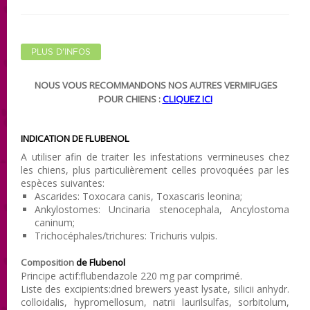
PLUS D'INFOS
NOUS VOUS RECOMMANDONS NOS AUTRES VERMIFUGES
POUR CHIENS :
CLIQUEZ ICI
INDICATION DE FLUBENOL
A utiliser afin de traiter les infestations vermineuses chez
les chiens, plus particulièrement celles provoquées par les
espèces suivantes:
Ascarides: Toxocara canis, Toxascaris leonina;
Ankylostomes: Uncinaria stenocephala, Ancylostoma
caninum;
Trichocéphales/trichures: Trichuris vulpis.
Composition
de Flubenol
Principe actif:flubendazole 220 mg par comprimé.
Liste des excipients:dried brewers yeast lysate, silicii anhydr.
colloidalis, hypromellosum, natrii laurilsulfas, sorbitolum,