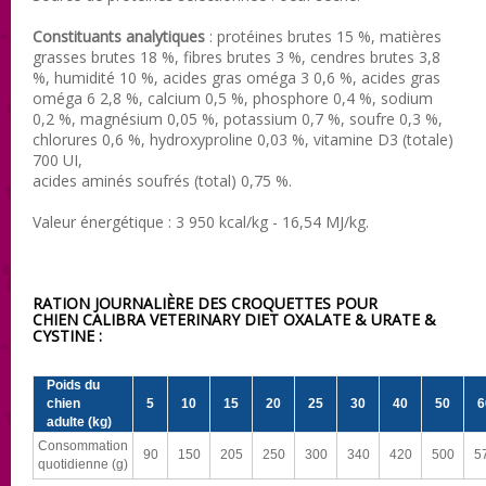
Constituants analytiques
: protéines brutes 15 %, matières
grasses brutes 18 %, fibres brutes 3 %, cendres brutes 3,8
%, humidité 10 %, acides gras oméga 3 0,6 %, acides gras
oméga 6 2,8 %, calcium 0,5 %, phosphore 0,4 %, sodium
0,2 %, magnésium 0,05 %, potassium 0,7 %, soufre 0,3 %,
chlorures 0,6 %, hydroxyproline 0,03 %, vitamine D3 (totale)
700 UI,
acides aminés soufrés (total) 0,75 %.
Valeur énergétique : 3 950 kcal/kg - 16,54 MJ/kg.
RATION JOURNALIÈRE DES CROQUETTES POUR
CHIEN CALIBRA VETERINARY DIET
OXALATE & URATE &
CYSTINE
:
Poids du
chien
5
10
15
20
25
30
40
50
6
adulte (kg)
Consommation
90
150
205
250
300
340
420
500
5
quotidienne (g)