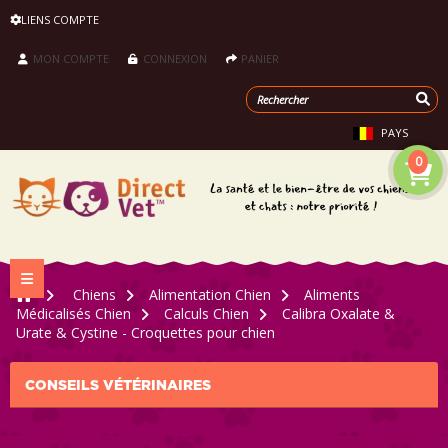
LIENS COMPTE
MON COMPTE
CONNEXION
PANIER
PAYS
0
Navigation bascule
>
Chiens
>
Alimentation Chien
>
Aliments
Médicalisés Chien
>
Calculs Chien
>
Calibra Oxalate &
Urate & Cystine - Croquettes pour chien
CONSEILS VÉTÉRINAIRES