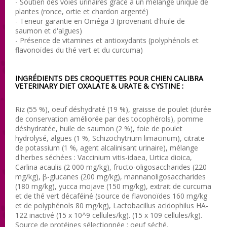
- Soutien des voies urinaires grâce à un mélange unique de
plantes (ronce, ortie et chardon argenté)
- Teneur garantie en Oméga 3 (provenant d'huile de
saumon et d'algues)
- Présence de vitamines et antioxydants (polyphénols et
flavonoïdes du thé vert et du curcuma)
INGRÉDIENTS DES CROQUETTES POUR CHIEN CALIBRA
VETERINARY DIET
OXALATE & URATE & CYSTINE
:
Riz (55 %), oeuf déshydraté (19 %), graisse de poulet (durée
de conservation améliorée par des tocophérols), pomme
déshydratée, huile de saumon (2 %), foie de poulet
hydrolysé, algues (1 %, Schizochytrium limacinum), citrate
de potassium (1 %, agent alcalinisant urinaire), mélange
d'herbes séchées : Vaccinium vitis-idaea, Urtica dioica,
Carlina acaulis (2 000 mg/kg), fructo-oligosaccharides (220
mg/kg), β-glucanes (200 mg/kg), mannanoligosaccharides
(180 mg/kg), yucca mojave (150 mg/kg), extrait de curcuma
et de thé vert décaféiné (source de flavonoïdes 160 mg/kg
et de polyphénols 80 mg/kg), Lactobacillus acidophilus HA-
122 inactivé (15 x 10^9 cellules/kg). (15 x 109 cellules/kg).
Source de protéines sélectionnée : oeuf séché.