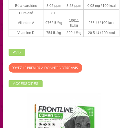
Bêta-carotène
3.02 ppm
3.28 ppm
0.08 mg / 100 kcal
Humidité
8.0
10611
Vitamine A
9762 IU/kg
265 IU / 100 kcal
IU/kg
Vitamine D
754 IU/kg
820 IU/kg
20.5 IU / 100 kcal
AVIS
SOYEZ LE PREMIER À DONNER VOTRE AVIS !
ACCESSOIRES