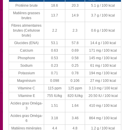
Protéine brute
18.6
20.3
5.1 g / 100 kcal
Matières grasses
13.7
14.9
3.7 g / 100 kcal
brutes
Fibres alimentaires
brutes (Cellulose
2.2
2.3
0.6 g / 100 kcal
brute)
Glucides (ENA)
53.1
57.8
14.4 g / 100 kcal
Calcium
0.63
0.69
171 mg / 100 kcal
Phosphore
0.53
0.58
145 mg / 100 kcal
Sodium
0.23
0.25
61 mg / 100 kcal
Potassium
0.71
0.78
194 mg / 100 kcal
Magnésium
0.098
0.106
27 mg / 100 kcal
Vitamine C
115 ppm
125 ppm
3.13 mg / 100 kcal
Vitamine E
755 IU/kg
820 IU/kg
20.50 IU / 100 kcal
Acides gras Oméga-
1.51
1.64
410 mg / 100 kcal
3
Acides gras Oméga-
3.18
3.46
864 mg / 100 kcal
6
Matières minérales
4.4
4.8
1.2 g / 100 kcal