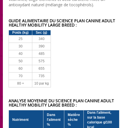
antioxydant naturel (mélange de tocophérols).
GUIDE ALIMENTAIRE DU SCIENCE PLAN CANINE ADULT
HEALTHY MOBILITY LARGE BREED :
Poids (kg)
Sec (g)
25
340
30
390
40
485
50
575
60
655
70
735
80 +
10 par kg
ANALYSE MOYENNE DU SCIENCE PLAN CANINE ADULT
HEALTHY MOBILITY LARGE BREED :
Dans l'aliment,
Dans
Matière
sur la base
Nutriment
l'aliment
sèche
calorique g/100
%
%
kcal