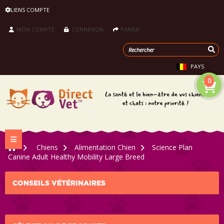
LIENS COMPTE
MON COMPTE
CONNEXION
PANIER
PAYS
0
Navigation bascule
>
Chiens
>
Alimentation Chien
>
Science Plan
Canine Adult Healthy Mobility Large Breed
CONSEILS VÉTÉRINAIRES