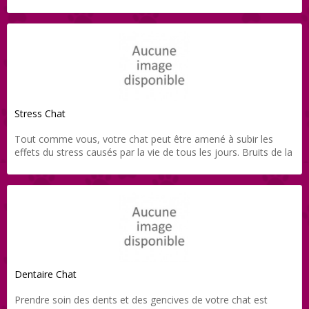
être particulièrement douloureuses et graves. Notre équipe
vétérinaire vous propose toute une gamme de produits
soigneusement sélectionnés pour votre chien ou chat, et le
tout directement livré chez vous grâce à Direct-Vet.
Stress Chat
Tout comme vous, votre chat peut être amené à subir les
effets du stress causés par la vie de tous les jours. Bruits de la
ville, feux d’artifices, arrivée d’un nouveau congénère,
déménagement… sont autant d’évènements pouvant affecter
sa santé. Notre équipe vétérinaire vous propose une gamme
de produits adaptée et le tout directement livré chez vous
grâce à Direct-Vet.
Dentaire Chat
Prendre soin des dents et des gencives de votre chat est