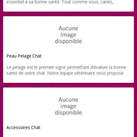
essentiel à sa bonne santé. Tout comme vous, caries,
infections, inflammation de la gencive… peuvent être
particulièrement douloureuses et graves. Notre équipe
vétérinaire vous propose toute une gamme de produits
soigneusement sélectionnés pour ses soins dentaires, et le
tout directement livré chez vous grâce à Direct-Vet.
Peau Pelage Chat
Le pelage est le premier signe permettant d’évaluer la bonne
santé de votre chat. Notre équipe vétérinaire vous propose
toute une gamme de produits soigneusement sélectionnés
pour des soins externes de qualité, et le tout directement livré
chez vous grâce à Direct-Vet.
Accessoires Chat