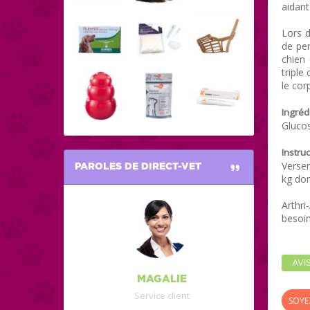
aidant
Lors d
de pe
chien 
triple
le corp
Ingréd
Gluco
Instru
Verser
PAROLES DE DIRECT-VET
kg do
Arthri
besoin
AVI
MAGALIE
Service client
SOYE