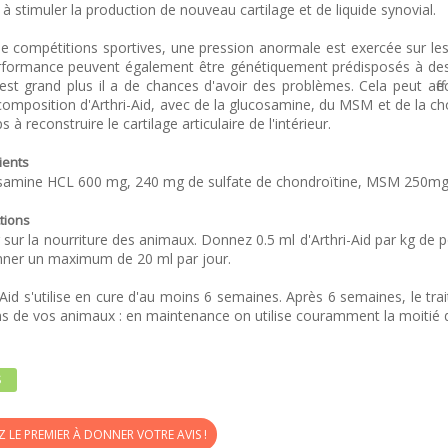
 à stimuler la production de nouveau cartilage et de liquide synovial.
e compétitions sportives, une pression anormale est exercée sur les a
rformance peuvent également être génétiquement prédisposés à des p
est grand plus il a de chances d'avoir des problèmes. Cela peut aff
 composition d'Arthri-Aid, avec de la glucosamine, du MSM et de la ch
s à reconstruire le cartilage articulaire de l'intérieur.
ients
samine HCL 600 mg, 240 mg de sulfate de chondroïtine, MSM 250mg,
ctions
 sur la nourriture des animaux. Donnez 0.5 ml d'Arthri-Aid par kg de p
nner un maximum de 20 ml par jour.
-Aid s'utilise en cure d'au moins 6 semaines. Après 6 semaines, le tr
s de vos animaux : en maintenance on utilise couramment la moitié de
S
Z LE PREMIER À DONNER VOTRE AVIS !