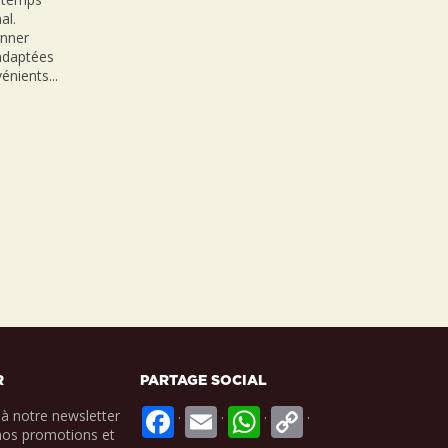
al.
onner
nadaptées
énients...
R
PARTAGE SOCIAL
.
.
.
.
à notre newsletter
nos promotions et