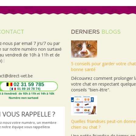
CONTACT
DERNIERS
BLOGS
-nous par email 7 jrs/7 ou par
e sur notre numéro non surtaxé
 au vendredi de 10h à 11h et de
) :
5 conseils pour garder votre cha
bonne santé
ct@direct-vet.be
Découvrez comment prolonger la
votre chat en respectant quelqu
conseils "bien-être".
 VOUS RAPPELLE ?
Quelles friandises peut-on donne
ez-nous votre numéro, un membre
chien ou chat ?
e notre équipe vous rappellera
Une petite friandise de temps e