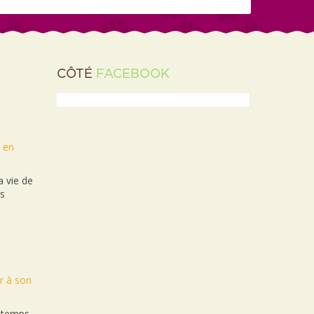
CÔTÉ
FACEBOOK
t en
 vie de
es
r à son
n temps