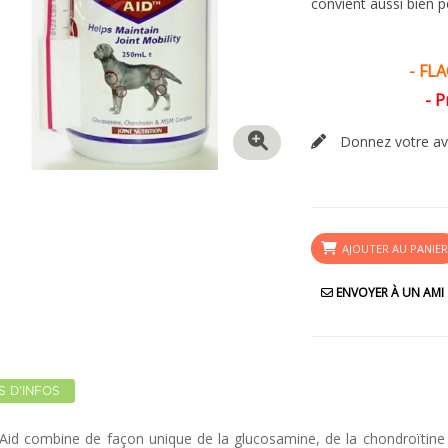
convient aussi bien p
- FL
- P
Donnez votre av
AJOUTER AU PANIE
ENVOYER À UN AMI
S D'INFOS
 Aid combine de façon unique de la glucosamine, de la chondroïtine