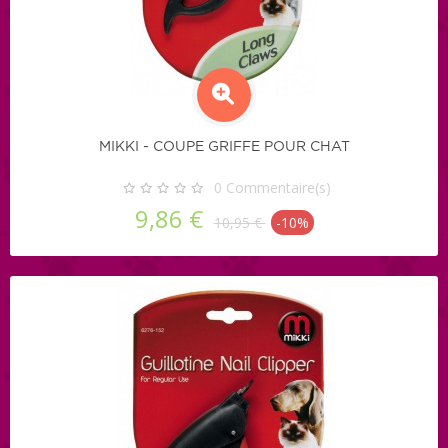
MIKKI - COUPE GRIFFE POUR CHAT
0
Commentaire(s)
9,86 €
10,95 €
-10%