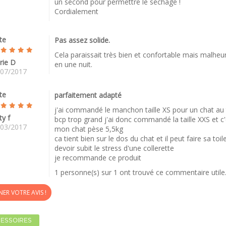
un second pour permettre le séchage !
Cordialement
te
Pas assez solide.
Cela paraissait très bien et confortable mais malheu
rie D
en une nuit.
/07/2017
te
parfaitement adapté
j'ai commandé le manchon taille XS pour un chat au to
ty f
bcp trop grand j'ai donc commandé la taille XXS et c'
/03/2017
mon chat pèse 5,5kg
ca tient bien sur le dos du chat et il peut faire sa toi
devoir subit le stress d'une collerette
je recommande ce produit
1 personne(s) sur 1 ont trouvé ce commentaire utile
ER VOTRE AVIS !
ESSOIRES