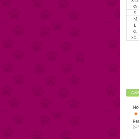
XXS
XS
S
M
L
XL
XXL
AVI
No
Re
24