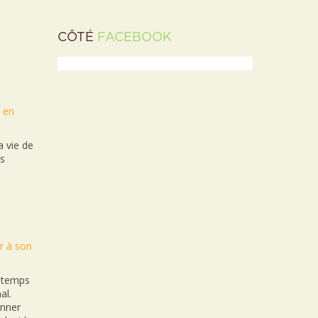
CÔTÉ
FACEBOOK
t en
 vie de
es
r à son
n temps
al.
onner