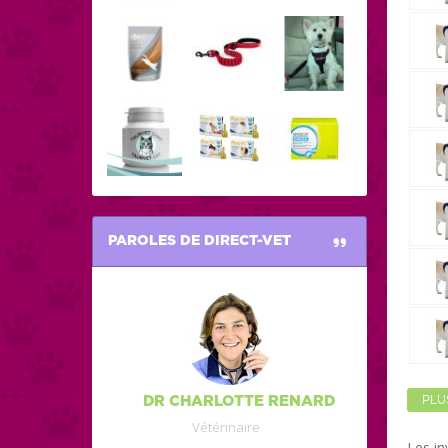
PAROLES DE DIRECT-VET
PLU
DR CHARLOTTE RENARD
Vétérinaire
Les i