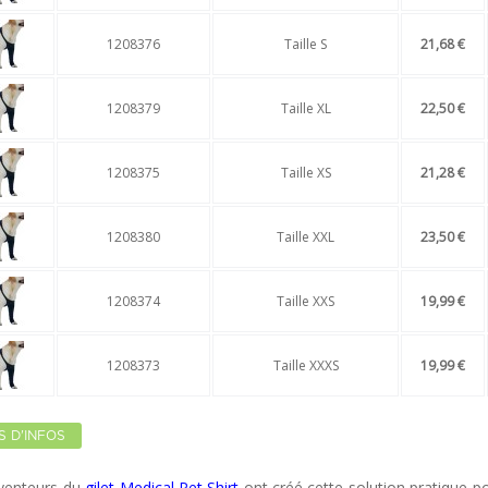
1208376
Taille S
21,68 €
1208379
Taille XL
22,50 €
1208375
Taille XS
21,28 €
1208380
Taille XXL
23,50 €
1208374
Taille XXS
19,99 €
1208373
Taille XXXS
19,99 €
S D'INFOS
nventeurs du
gilet Medical Pet Shirt
ont créé cette solution pratique p