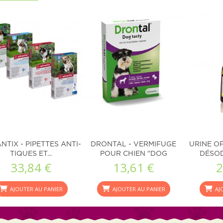
NTIX - PIPETTES ANTI-
DRONTAL - VERMIFUGE
URINE OF
TIQUES ET...
POUR CHIEN "DOG
DÉSOD
33,84 €
13,61 €
2
FLAVOUR"
AJOUTER AU PANIER
AJOUTER AU PANIER
AJ