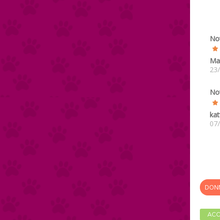
No
Ma
23
No
kat
07
DONN
ACC