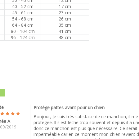
30 - 43 cm
12 cm
40 - 52 cm
17 cm
45 - 61 cm
23 cm
54 - 68 cm
26 cm
64 - 84 cm
35 cm
80 - 104 cm
41 cm
96 - 124 cm
48 cm
S
te
Protège pattes avant pour un chien
Bonjour, Je suis très satisfaite de ce manchon, il m
née A
protégée. Il s'est léché trop souvent et depuis il a une
/09/2019
donc ce manchon est plus que nécessaire. Ce serait
imperméable car en ce moment mon chien revient de