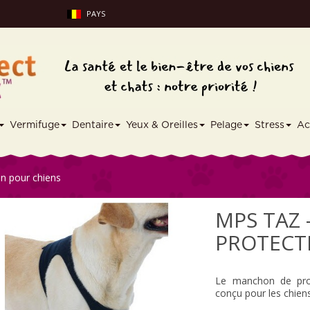
PAYS
Vermifuge
Dentaire
Yeux & Oreilles
Pelage
Stress
Ac
n pour chiens
MPS TAZ
PROTECT
Le manchon de pro
conçu pour les chiens