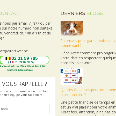
CONTACT
DERNIERS
BLOGS
-nous par email 7 jrs/7 ou par
e sur notre numéro non surtaxé
 au vendredi de 10h à 11h et de
) :
5 conseils pour garder votre cha
bonne santé
ct@direct-vet.be
Découvrez comment prolonger la
votre chat en respectant quelqu
conseils "bien-être".
 VOUS RAPPELLE ?
Quelles friandises peut-on donne
ez-nous votre numéro, un membre
chien ou chat ?
e notre équipe vous rappellera
Une petite friandise de temps e
est un vrai plaisir pour votre anim
Toutefois, attention, à ne pas d