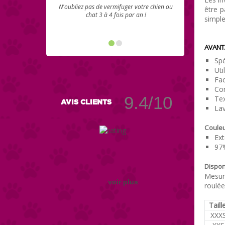
N'oubliez pas de vermifuger votre chien ou
être p
chat 3 à 4 fois par an !
simple
AVANT
Spé
Uti
Fac
Con
9.4/10
Tex
AVIS CLIENTS
Lav
Couleu
Ext
97
Disponi
Mesur
voir plus
roulée
Tail
XXX