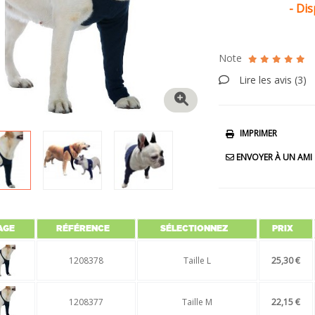
- Dis
Note
Lire les avis (
3
)
IMPRIMER
ENVOYER À UN AMI
AGE
RÉFÉRENCE
SÉLECTIONNEZ
PRIX
1208378
Taille L
25,30 €
1208377
Taille M
22,15 €