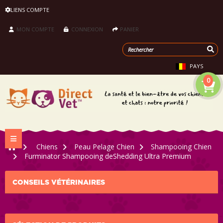
LIENS COMPTE
MON COMPTE
CONNEXION
PANIER
PAYS
0
Navigation bascule
>
Chiens
>
Peau Pelage Chien
>
Shampooing Chien
>
Furminator Shampooing deShedding Ultra Premium
CONSEILS VÉTÉRINAIRES