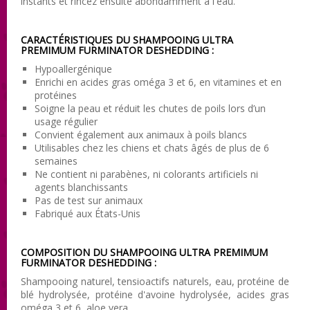
instants et rincez ensuite abondamment à l'eau.
CARACTÉRISTIQUES DU SHAMPOOING ULTRA
PREMIMUM FURMINATOR DESHEDDING :
Hypoallergénique
Enrichi en acides gras oméga 3 et 6, en vitamines et en
protéines
Soigne la peau et réduit les chutes de poils lors d’un
usage régulier
Convient également aux animaux à poils blancs
Utilisables chez les chiens et chats âgés de plus de 6
semaines
Ne contient ni parabènes, ni colorants artificiels ni
agents blanchissants
Pas de test sur animaux
Fabriqué aux États-Unis
COMPOSITION DU SHAMPOOING ULTRA PREMIMUM
FURMINATOR DESHEDDING :
Shampooing naturel, tensioactifs naturels, eau, protéine de
blé hydrolysée, protéine d'avoine hydrolysée, acides gras
oméga 3 et 6, aloe vera.