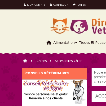
MON COMPTE
CONNEXION
PANIER
Alimentation
Tiques Et Puces
>
Chiens
>
Accessoires Chien
Notre é
CONSEILS VÉTÉRINAIRES
prendre
chez vo
ACC