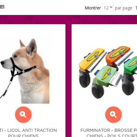
ut directement livré
votre animal, et le tout
Si vous 
us grâce à Direct-
directement livré chez vous
spécifiq
Montrer
par page
grâce à Direct-Vet.
santé de
n'hésite
contacte
I - LICOL ANTI TRACTION
FURMINATOR - BROSSE 
POUR CHIENS
CHIENS - POILS COUR