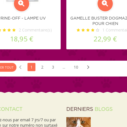
RINE-OFF - LAMPE UV
GAMELLE BUSTER DOGMAZ
POUR CHIEN
2
Commentaire(s)
1
Commentair
18,95 €
22,99 €
1
2
3
...
10
HER TOUT
CONTACT
DERNIERS
BLOGS
-nous par email 7 jrs/7 ou par
e sur notre numéro non surtaxé