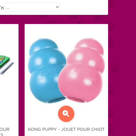
avez des besoins
ues concernant la
Tri
 votre animal,
z pas à nous
r directement !
POUR
KONG PUPPY - JOUET POUR CHIOT
TS