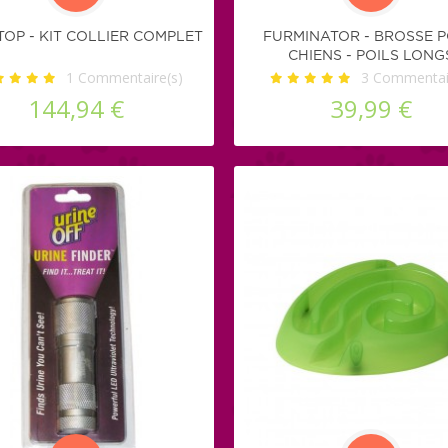
TOP - KIT COLLIER COMPLET
FURMINATOR - BROSSE 
CHIENS - POILS LONG
1
Commentaire(s)
3
Commentair
144,94 €
39,99 €