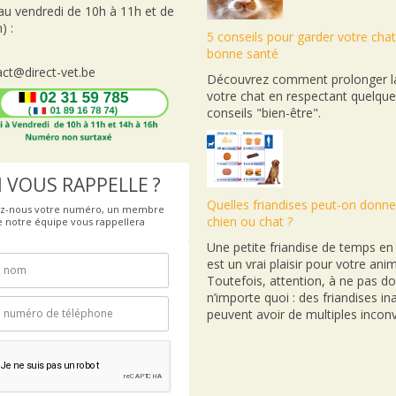
 au vendredi de 10h à 11h et de
) :
5 conseils pour garder votre cha
bonne santé
ct@direct-vet.be
Découvrez comment prolonger la
votre chat en respectant quelqu
conseils "bien-être".
 VOUS RAPPELLE ?
Quelles friandises peut-on donne
ez-nous votre numéro, un membre
chien ou chat ?
e notre équipe vous rappellera
Une petite friandise de temps e
est un vrai plaisir pour votre anim
Toutefois, attention, à ne pas d
n’importe quoi : des friandises i
peuvent avoir de multiples inconv