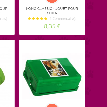
POUR
KONG CLASSIC - JOUET POUR
S
CHIEN
e(s)
1
Commentaire(s)
8,35 €