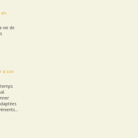
t en
 vie de
es
r à son
n temps
al.
onner
nadaptées
énients...