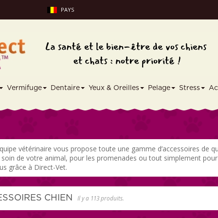
PAYS
Vermifuge
Dentaire
Yeux & Oreilles
Pelage
Stress
Ac
quipe vétérinaire vous propose toute une gamme d’accessoires de qua
 soin de votre animal, pour les promenades ou tout simplement pour vo
us grâce à Direct-Vet.
ESSOIRES CHIEN
Il y a 113 produits.