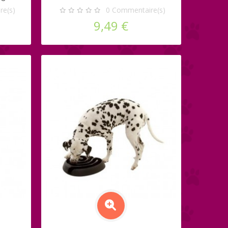
e(s)
0
Commentaire(s)
9,49 €