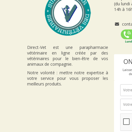
Chiens Large
(1)
Taille 2 Bleu
(1)
(du lundi
14h à 16h
Taille 1 - 46x36cm
Taille 2 - 66x51cm
(1)
(1)
conta
Taille 3 - 94x71 cm
Taille 4 - 127x76cm
(1)
(1)
Direct-Vet est une parapharmacie
Petit modèle
(1)
vétérinaire en ligne créée par des
vétérinaires pour le bien-être de vos
Chiens X-Small
(1)
ON
animaux de compagnie.
Taille S
(1)
Taille M
(1)
Laiss
Notre volonté : mettre notre expertise à
d
Taille L
(1)
Taille S
(1)
votre service pour vous proposer les
meilleurs produits.
Taille L
(1)
Taille Small
(1)
Taille Medium
(1)
Small
(2)
Gamelle DogMaze -
Gamelle DogMaze -
Noir
(1)
Vert
(1)
Blanc
(1)
Bleu
(1)
Rouge
(1)
Vert
(1)