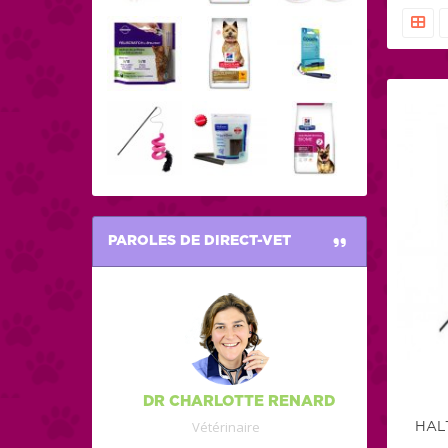
et le to
chez vo
Vet.
PAROLES DE DIRECT-VET
DR CHARLOTTE RENARD
Vétérinaire
HALT