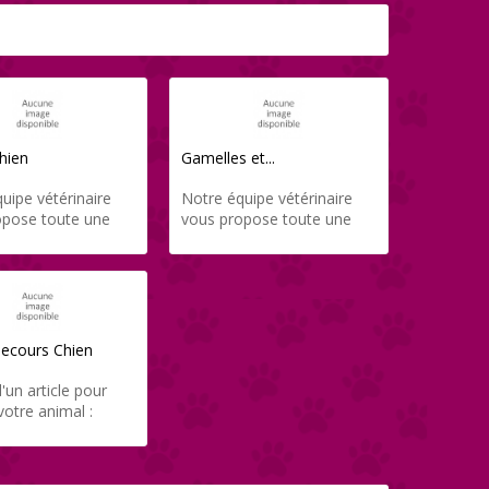
hien
Gamelles et...
uipe vétérinaire
Notre équipe vétérinaire
opose toute une
vous propose toute une
'accessoires de
gamme d'accessoires de
pour jouer avec
qualité pour prendre soin
mal, et le tout
de votre animal, et le tout
ent livré chez vous
directement livré chez vous
Direct-Vet.
grâce à Direct-Vet.
Secours Chien
'un article pour
votre animal :
et vous propose
les de qualité
res.