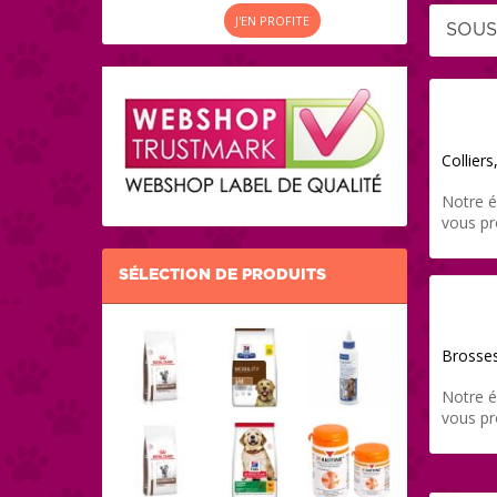
J'EN PROFITE
SOUS
Colliers,
Notre é
vous pr
gamme 
qualité
SÉLECTION DE PRODUITS
de votre
directe
grâce à
Brosse
Notre é
vous pr
gamme 
qualité
du pela