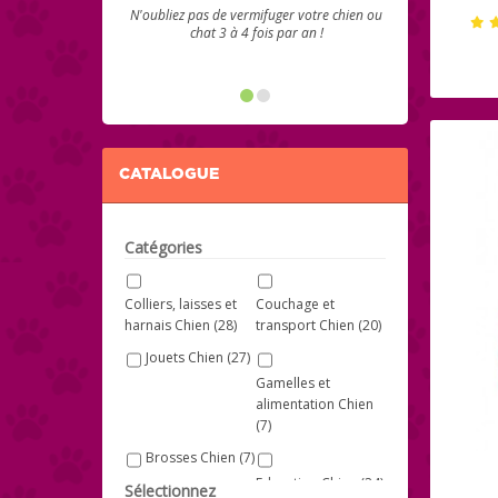
N'oubliez pas de vermifuger votre chien ou
chat 3 à 4 fois par an !
CATALOGUE
Catégories
Colliers, laisses et
Couchage et
harnais Chien
(28)
transport Chien
(20)
Jouets Chien
(27)
Gamelles et
alimentation Chien
(7)
Brosses Chien
(7)
Education Chien
(24)
Sélectionnez