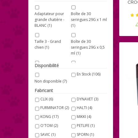
CRO
Soins - Secours
Adaptateur pour
Boîte de 30
Chien
(21)
grande chatière -
seringues 29G x 1 ml
BLANC
(1)
(1)
Taille 3 - Grand
Boîte de 30
chien
(1)
seringues 29G x 0,5
ml
(1)
Disponibilité
Taille 4 - Très grand
Taille L - Grand
En Stock
(106)
chien
(1)
chien
(1)
Non disponible
(7)
Fabricant
Longe de 10 mètres
Grand modèle
(1)
(1)
CLIX
(6)
DYNAVET
(3)
Gamelle DogMaze -
FURMINATOR
(2)
HALTI
(4)
Gris
(1)
KONG
(17)
MIKKI
(4)
O'TOM
(2)
PETLIFE
(1)
Longe de 5 mètres
Chiens Small (5-10
SAVIC
(1)
SPORN
(1)
(1)
kg)
(2)