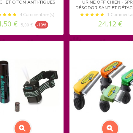
CHET O'TOM ANTI-TIQUES
URINE OFF CHIEN - SP
DÉSODORISANT ET DÉTA
4
Commentaire(s)
1
Commentair
4,50 €
24,12 €
5,00 €
-10%