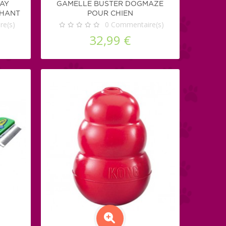
RAY
GAMELLE BUSTER DOGMAZE
CHANT
POUR CHIEN
e(s)
0
Commentaire(s)
32,99 €