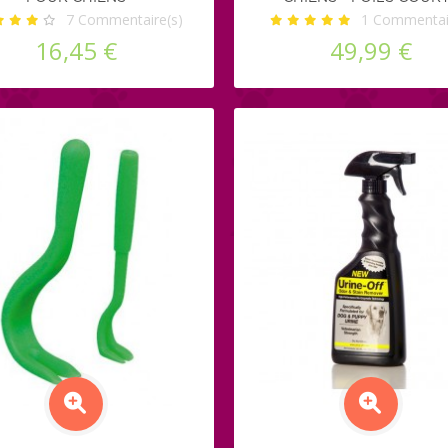
7
Commentaire(s)
1
Commentair
16,45 €
49,99 €