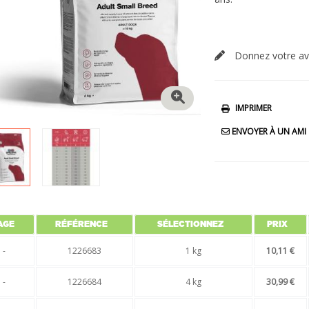
Donnez votre av
IMPRIMER
ENVOYER À UN AMI
AGE
RÉFÉRENCE
SÉLECTIONNEZ
PRIX
-
1226683
1 kg
10,11 €
-
1226684
4 kg
30,99 €