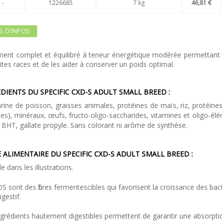
-
1226685
7 kg
46,81 €
S D'INFOS
ment complet et équilibré à teneur énergétique modérée permettant de
ites races et de les aider à conserver un poids optimal.
DIENTS DU SPECIFIC CXD-S ADULT SMALL BREED :
arine de poisson, graisses animales, protéines de maïs, riz, protéine
es), minéraux, œufs, fructo-oligo-saccharides, vitamines et oligo-él
 BHT, gallate propyle. Sans colorant ni arôme de synthèse.
 ALIMENTAIRE DU SPECIFIC CXD-S ADULT SMALL BREED :
e dans les illustrations .
S sont des fibres fermentescibles qui favorisent la croissance des ba
igestif.
grédients hautement digestibles permettent de garantir une absorpti