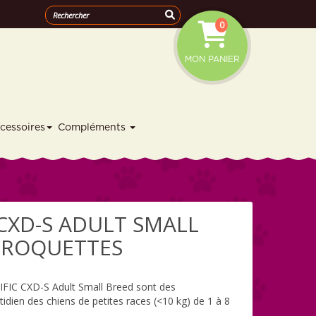
0
MON PANIER
cessoires
Compléments
 CXD-S ADULT SMALL
 CROQUETTES
IFIC CXD-S Adult Small Breed sont des
idien des chiens de petites races (<10 kg) de 1 à 8