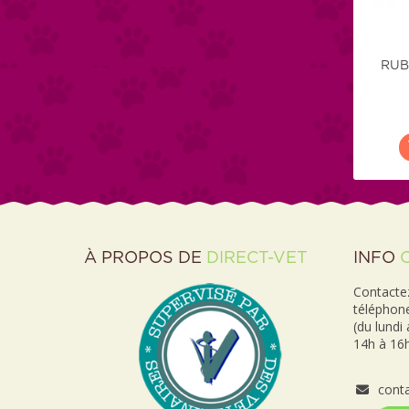
RUB
À PROPOS DE
DIRECT-VET
INFO
Contactez
téléphon
(du lundi
14h à 16h
conta