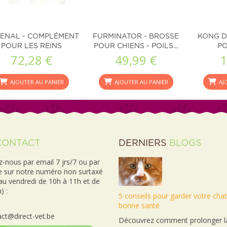
ENAL - COMPLÉMENT
FURMINATOR - BROSSE
KONG D
POUR LES REINS
POUR CHIENS - POILS...
PO
72,28 €
49,99 €
1
AJOUTER AU PANIER
AJOUTER AU PANIER
AJ
CONTACT
DERNIERS
BLOGS
-nous par email 7 jrs/7 ou par
e sur notre numéro non surtaxé
 au vendredi de 10h à 11h et de
) :
5 conseils pour garder votre cha
bonne santé
ct@direct-vet.be
Découvrez comment prolonger la