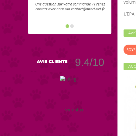
volume
Une question sur votre commande ? Prenez
contact avec nous via contact@direct-vet.fr
L’EPA 
AVI
SOYE
9.4/10
AVIS CLIENTS
ACC
voir plus