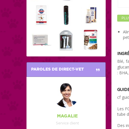
PLU
Ali
pet
INGRÉ
Blé, f
glucan
PAROLES DE DIRECT-VET
: BHA,
GUIDE
cf guid
Les FO
tube d
MAGALIE
Service client
Des in