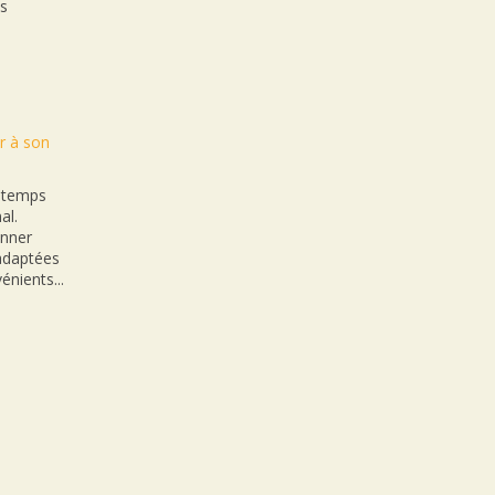
es
r à son
n temps
al.
onner
nadaptées
énients...