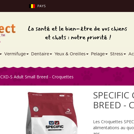
PAYS
Vermifuge
Dentaire
Yeux & Oreilles
Pelage
Stress
Ac
CXD-S Adult Small Breed - Croquettes
SPECIFIC
BREED -
Les Croquettes SPEC
alimentations au quot
ans.