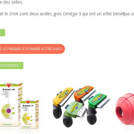
 des selles.
et le DHA sont deux acides gras Oméga-3 qui ont un effet bénéfique su
S
Z LE PREMIER À DONNER VOTRE AVIS !
ESSOIRES