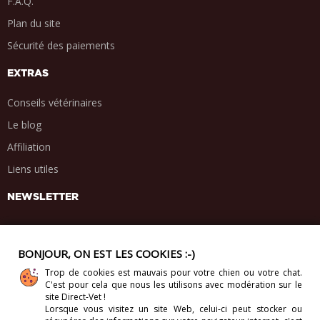
F.A.Q.
Plan du site
Sécurité des paiements
EXTRAS
Conseils vétérinaires
Le blog
Affiliation
Liens utiles
NEWSLETTER
BONJOUR, ON EST LES COOKIES :-)
Trop de cookies est mauvais pour votre chien ou votre chat.
PARTAGE SOCIAL
C'est pour cela que nous les utilisons avec modération sur le
.
.
.
.
site Direct-Vet !
Lorsque vous visitez un site Web, celui-ci
peut stocker ou