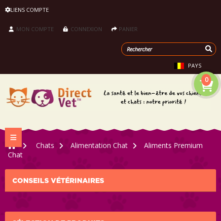
LIENS COMPTE
MON COMPTE
CONNEXION
PANIER
PAYS
0
Navigation bascule
>
Chats
>
Alimentation Chat
>
Aliments Premium
Chat
CONSEILS VÉTÉRINAIRES