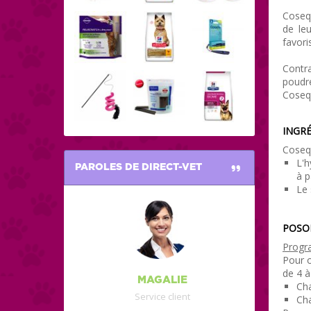
Cosequ
de leu
favori
Contra
poudr
Cosequ
INGRÉ
Cosequ
L'h
PAROLES DE DIRECT-VET
à p
Le 
POSO
Progr
Pour 
de 4 à
MAGALIE
Cha
Service client
Cha