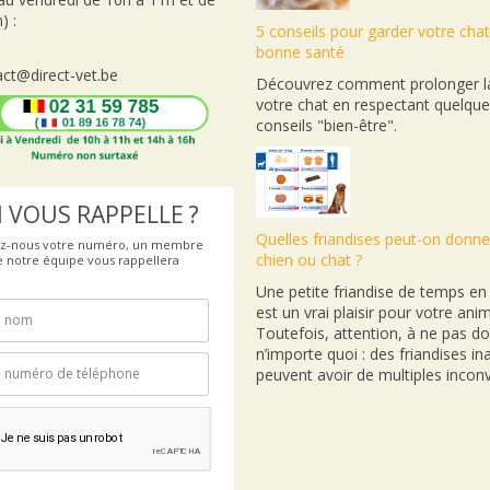
) :
5 conseils pour garder votre cha
bonne santé
ct@direct-vet.be
Découvrez comment prolonger la
votre chat en respectant quelqu
conseils "bien-être".
 VOUS RAPPELLE ?
Quelles friandises peut-on donne
ez-nous votre numéro, un membre
chien ou chat ?
e notre équipe vous rappellera
Une petite friandise de temps e
est un vrai plaisir pour votre anim
Toutefois, attention, à ne pas d
n’importe quoi : des friandises i
peuvent avoir de multiples inconv