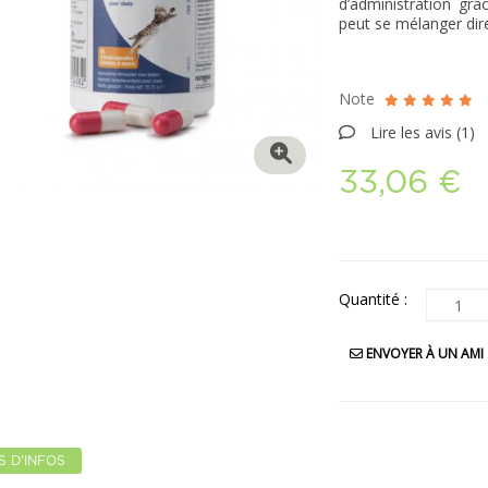
d’administration gr
peut se mélanger dir
Note
Lire les avis (
1
)
33,06 €
Quantité :
ENVOYER À UN AMI
S D'INFOS