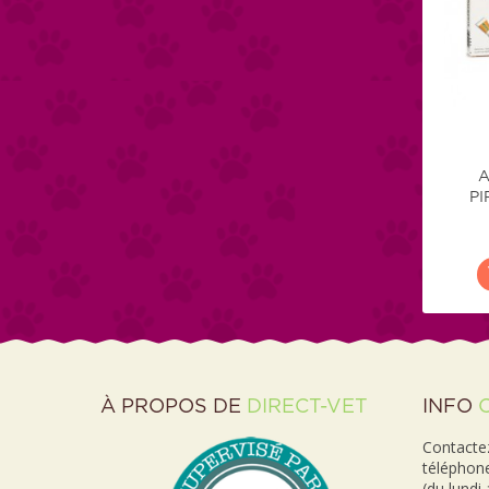
A
PI
À PROPOS DE
DIRECT-VET
INFO
Contactez
téléphon
(du lundi