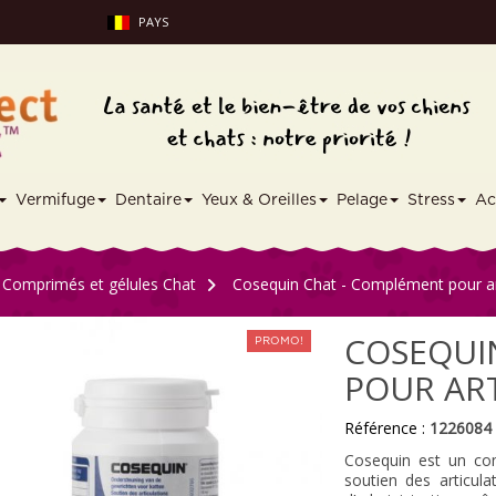
PAYS
Vermifuge
Dentaire
Yeux & Oreilles
Pelage
Stress
Ac
Comprimés et gélules Chat
>
Cosequin Chat - Complément pour ar
COSEQUI
PROMO!
POUR AR
Référence :
1226084
Cosequin est un co
soutien des articul