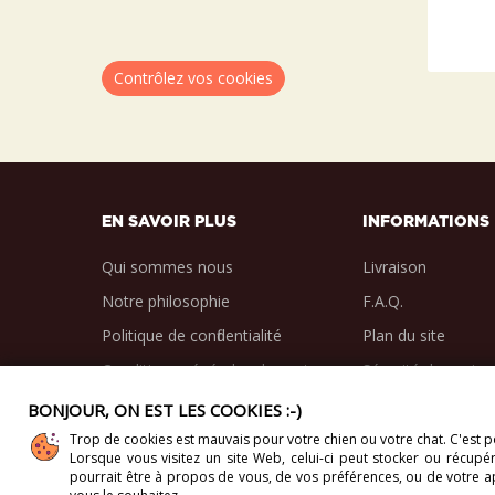
Contrôlez vos cookies
EN SAVOIR PLUS
INFORMATIONS
Qui sommes nous
Livraison
Notre philosophie
F.A.Q.
Politique de confidentialité
Plan du site
Conditions générales de vente
Sécurité des paie
BONJOUR, ON EST LES COOKIES :-)
Trop de cookies est mauvais pour votre chien ou votre chat. C'est po
Lorsque vous visitez un site Web, celui-ci
peut stocker ou récupére
Copyright 2012-2026. Direct-Vet BV. Tous droits réser
pourrait être à propos de vous, de vos préférences, ou de votre app