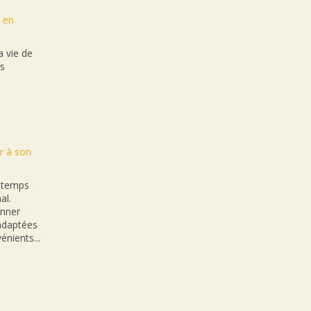
t en
 vie de
es
r à son
n temps
al.
onner
nadaptées
énients...