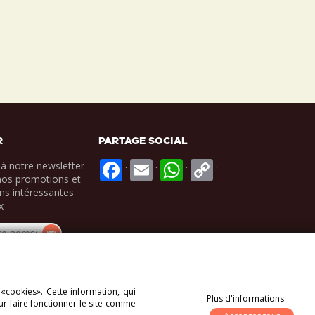
R
PARTAGE SOCIAL
.
.
.
.
à notre newsletter
nos promotions et
ns intéressantes
x
 «cookies». Cette information, qui
Plus d'informations
ur faire fonctionner le site comme