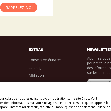
RAPPELEZ-MOI
EXTRAS
NEWSLETTE
Abonnez-vous 
Conseils vétérinaires
pour recevoir 
Le blog
des informatio
sur les animau
Affiliation
ments
Liens utiles
ur cela que nous les utilisons avec modération sur le site Direct-Vet !
r des informations sur votre navigateur internet, c'est ce qu'on appelle les
vés.
areil internet (ordinateur, tablette ou mobile), est principalement utilisée po