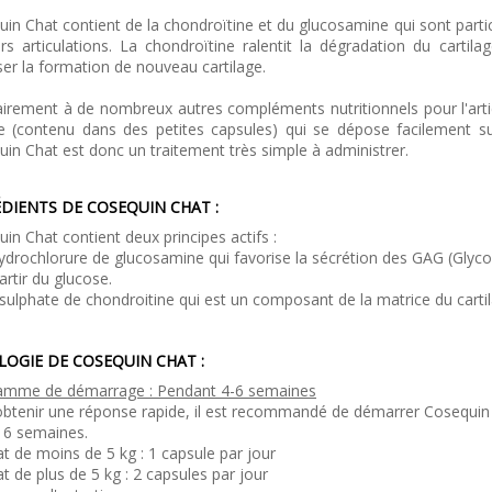
in Chat contient de la chondroïtine et du glucosamine qui sont partic
rs articulations. La chondroïtine ralentit la dégradation du carti
ser la formation de nouveau cartilage.
irement à de nombreux autres compléments nutritionnels pour l'art
e (contenu dans des petites capsules) qui se dépose facilement sur
in Chat est donc un traitement très simple à administrer.
DIENTS DE COSEQUIN CHAT :
in Chat contient deux principes actifs :
ydrochlorure de glucosamine qui favorise la sécrétion des GAG (Glycos
artir du glucose.
sulphate de chondroitine qui est un composant de la matrice du cartil
LOGIE DE COSEQUIN CHAT :
amme de démarrage : Pendant 4-6 semaines
obtenir une réponse rapide, il est recommandé de démarrer Cosequin
 6 semaines.
t de moins de 5 kg : 1 capsule par jour
t de plus de 5 kg : 2 capsules par jour