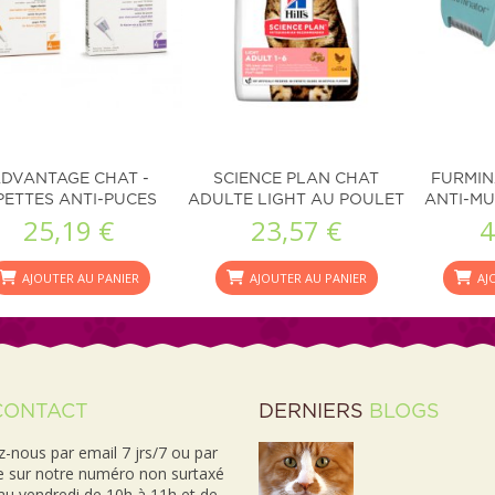
DVANTAGE CHAT -
SCIENCE PLAN CHAT
FURMIN
PETTES ANTI-PUCES
ADULTE LIGHT AU POULET
ANTI-MU
25,19 €
23,57 €
4
-...
AJOUTER AU PANIER
AJOUTER AU PANIER
AJ
CONTACT
DERNIERS
BLOGS
-nous par email 7 jrs/7 ou par
e sur notre numéro non surtaxé
 au vendredi de 10h à 11h et de