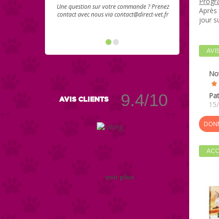
Progr
Une question sur votre commande ? Prenez
Après 
contact avec nous via contact@direct-vet.fr
jour s
AVI
No
9.4/10
Pat
AVIS CLIENTS
15
DONN
ACC
voir plus