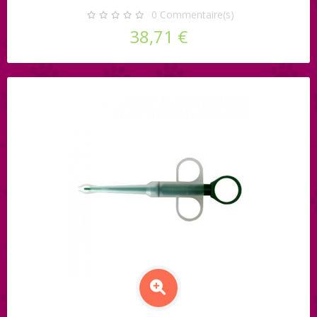
0
Commentaire(s)
38,71 €