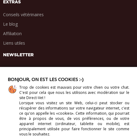
EXTRAS
Conseils vétérinaires
Le blog
Affiliation
Liens utiles
NEWSLETTER
BONJOUR, ON EST LES COOKIES :-)
Trop de cookies est mauvais pour votre chien ou votre chat.
PARTAGE SOCIAL
C'est pour cela que nous les utilisons avec modération sur le
.
.
.
.
site Direct-Vet !
Lorsque vous visitez un site Web, celui-ci
peut stocker ou
récupérer des informations sur votre navigateur internet, c'est
ce qu'on appelle les «cookies». Cette information, qui pourrait
être à propos de vous, de vos préférences, ou de votre
appareil internet (ordinateur, tablette ou mobile), est
Copyright 2012-2026. Direct-Vet BV. Tous droits réservés.
principalement utilisée pour faire fonctionner le site comme
vous le souhaitez.