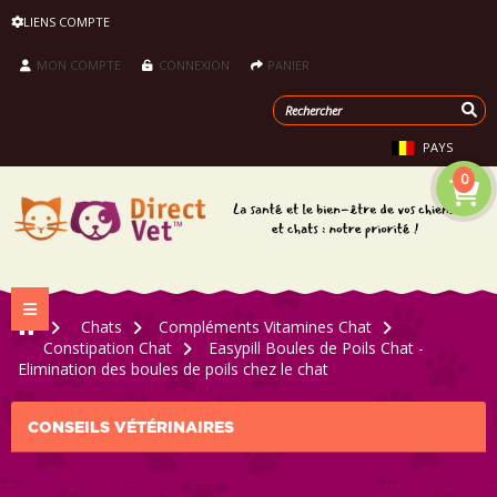
LIENS COMPTE
MON COMPTE
CONNEXION
PANIER
PAYS
0
Navigation bascule
>
Chats
>
Compléments Vitamines Chat
>
Constipation Chat
>
Easypill Boules de Poils Chat -
Elimination des boules de poils chez le chat
CONSEILS VÉTÉRINAIRES