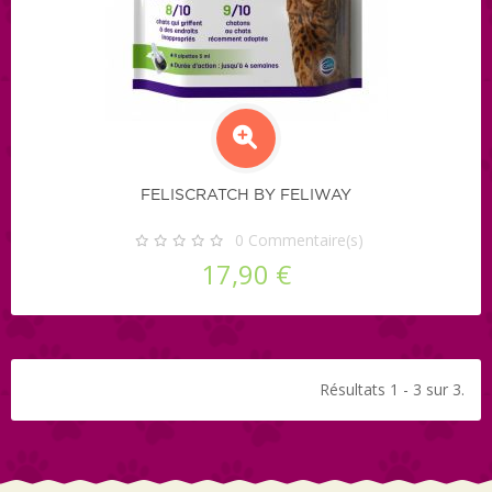
FELISCRATCH BY FELIWAY
0
Commentaire(s)
17,90 €
Résultats 1 - 3 sur 3.