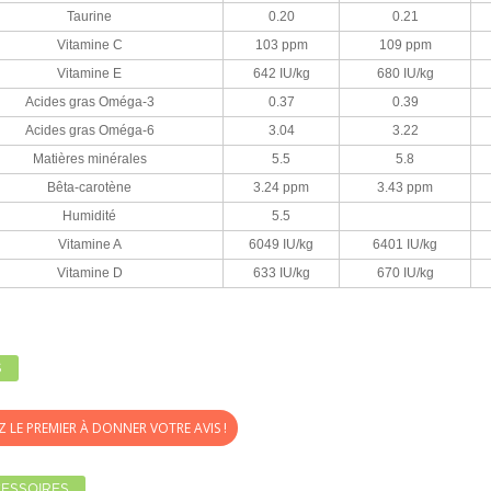
Taurine
0.20
0.21
Vitamine C
103 ppm
109 ppm
Vitamine E
642 IU/kg
680 IU/kg
Acides gras Oméga-3
0.37
0.39
Acides gras Oméga-6
3.04
3.22
Matières minérales
5.5
5.8
Bêta-carotène
3.24 ppm
3.43 ppm
Humidité
5.5
Vitamine A
6049 IU/kg
6401 IU/kg
Vitamine D
633 IU/kg
670 IU/kg
S
Z LE PREMIER À DONNER VOTRE AVIS !
ESSOIRES