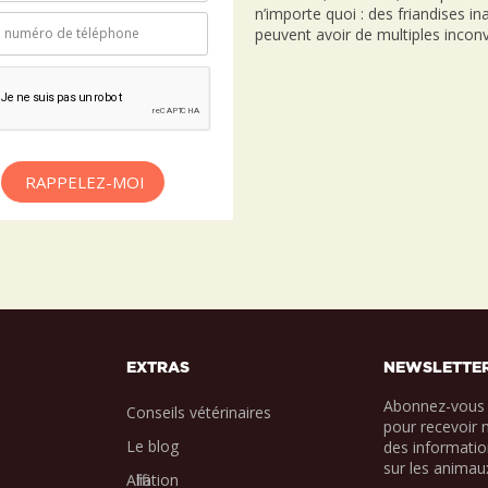
n’importe quoi : des friandises i
peuvent avoir de multiples inconv
RAPPELEZ-MOI
EXTRAS
NEWSLETTE
Abonnez-vous 
Conseils vétérinaires
pour recevoir 
Le blog
des informatio
sur les animau
Affiliation