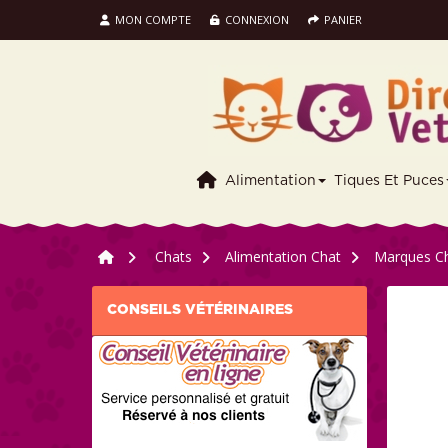
MON COMPTE
CONNEXION
PANIER
Alimentation
Tiques Et Puces
>
Chats
>
Alimentation Chat
>
Marques C
CONSEILS VÉTÉRINAIRES