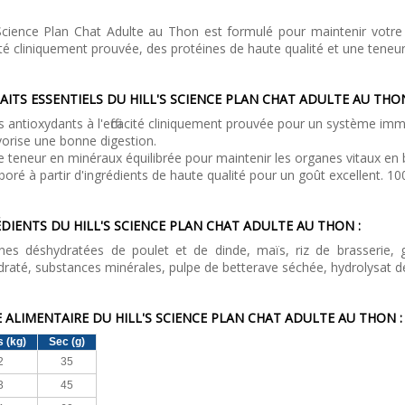
 Science Plan Chat Adulte au Thon est formulé pour maintenir votre
cacité cliniquement prouvée, des protéines de haute qualité et une ten
AITS ESSENTIELS DU HILL'S SCIENCE PLAN CHAT ADULTE AU THON
 antioxydants à l'efficacité cliniquement prouvée pour un système im
orise une bonne digestion.
 teneur en minéraux équilibrée pour maintenir les organes vitaux en
boré à partir d'ingrédients de haute qualité pour un goût excellent. 10
DIENTS DU HILL'S SCIENCE PLAN CHAT ADULTE AU THON :
ines déshydratées de poulet et de dinde, maïs, riz de brasserie, 
raté, substances minérales, pulpe de betterave séchée, hydrolysat de
 ALIMENTAIRE DU HILL'S SCIENCE PLAN CHAT ADULTE AU THON :
s (kg)
Sec (g)
2
35
3
45