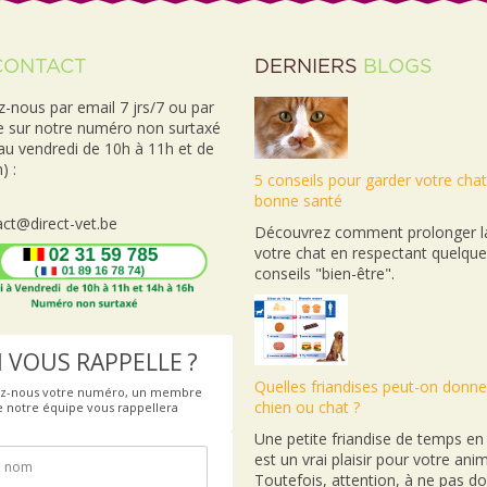
CONTACT
DERNIERS
BLOGS
-nous par email 7 jrs/7 ou par
e sur notre numéro non surtaxé
 au vendredi de 10h à 11h et de
) :
5 conseils pour garder votre cha
bonne santé
ct@direct-vet.be
Découvrez comment prolonger la
votre chat en respectant quelqu
conseils "bien-être".
 VOUS RAPPELLE ?
Quelles friandises peut-on donne
ez-nous votre numéro, un membre
chien ou chat ?
e notre équipe vous rappellera
Une petite friandise de temps e
est un vrai plaisir pour votre anim
Toutefois, attention, à ne pas d