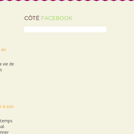
CÔTÉ
FACEBOOK
t en
 vie de
es
r à son
n temps
al.
onner