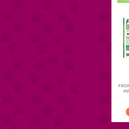
FRON
PI