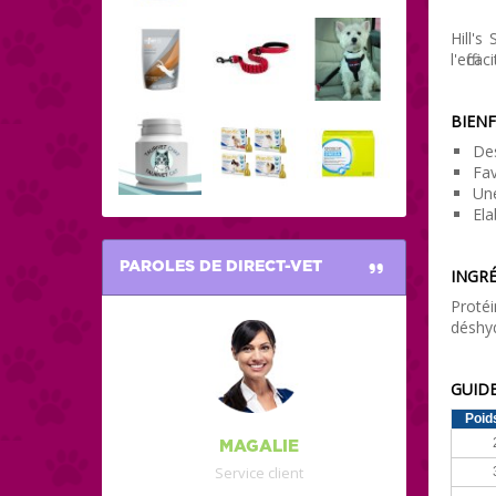
Hill's
l'effi
BIENF
Des
Fav
Une
Ela
PAROLES DE DIRECT-VET
INGRÉ
Proté
déshyd
GUIDE
Poid
MAGALIE
Service client