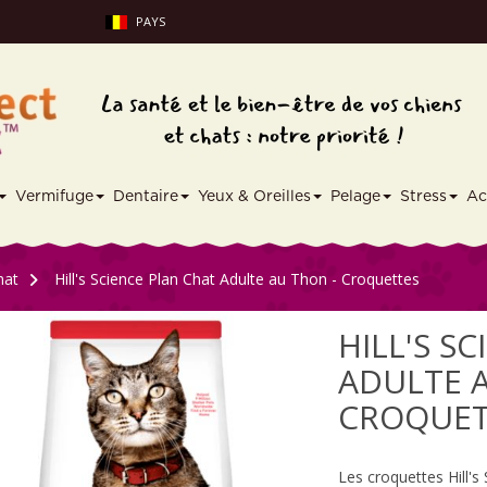
PAYS
Vermifuge
Dentaire
Yeux & Oreilles
Pelage
Stress
Ac
hat
>
Hill's Science Plan Chat Adulte au Thon - Croquettes
HILL'S S
ADULTE 
CROQUET
Les croquettes Hill'