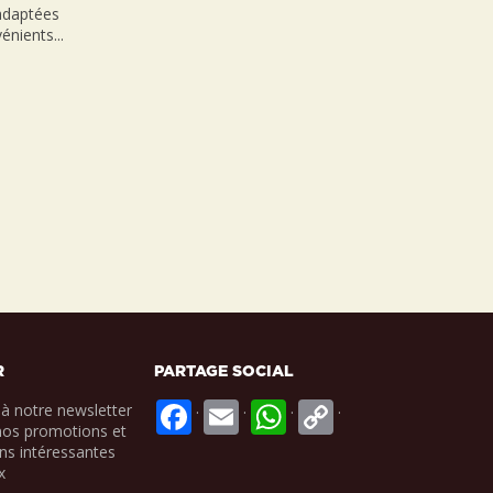
nadaptées
énients...
R
PARTAGE SOCIAL
.
.
.
.
à notre newsletter
nos promotions et
ns intéressantes
x