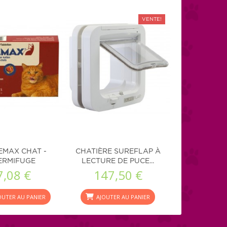
VENTE!
EMAX CHAT -
CHATIÈRE SUREFLAP À
ERMIFUGE
LECTURE DE PUCE...
7,08 €
147,50 €
OUTER AU PANIER
AJOUTER AU PANIER