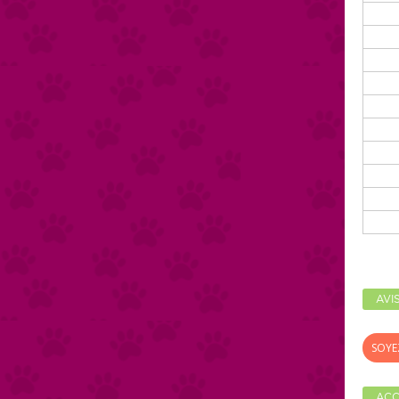
AVI
SOYE
ACC