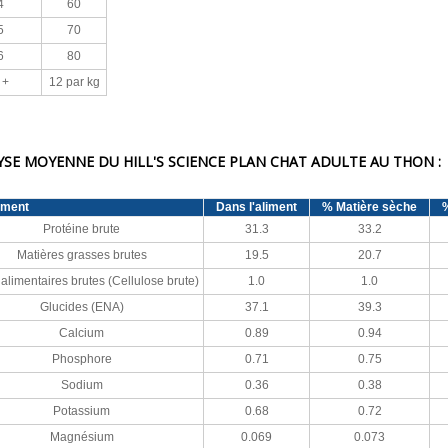
4
60
5
70
6
80
 +
12 par kg
SE MOYENNE DU HILL'S SCIENCE PLAN CHAT ADULTE AU THON :
iment
Dans l'aliment
% Matière sèche
%
Protéine brute
31.3
33.2
Matières grasses brutes
19.5
20.7
 alimentaires brutes (Cellulose brute)
1.0
1.0
Glucides (ENA)
37.1
39.3
Calcium
0.89
0.94
Phosphore
0.71
0.75
Sodium
0.36
0.38
Potassium
0.68
0.72
Magnésium
0.069
0.073