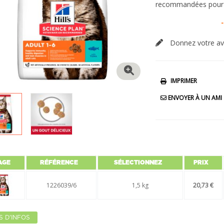
recommandées pour
Donnez votre av
IMPRIMER
ENVOYER À UN AMI
AGE
RÉFÉRENCE
SÉLECTIONNEZ
PRIX
1226039/6
1,5 kg
20,73 €
S D'INFOS