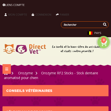
LIENS COMPTE
MON COMPTE
CONNEXION
PANIER
PAYS
0
Navigation bascule
>
Orozyme
>
Orozyme RF2 Sticks - Stick dentaire
aromatisé pour chien
CONSEILS VÉTÉRINAIRES