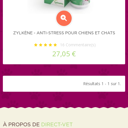
ZYLKÈNE - ANTI-STRESS POUR CHIENS ET CHATS
16
Commentaire(s)
27,05 €
Résultats 1 - 1 sur 1.
À PROPOS DE
DIRECT-VET