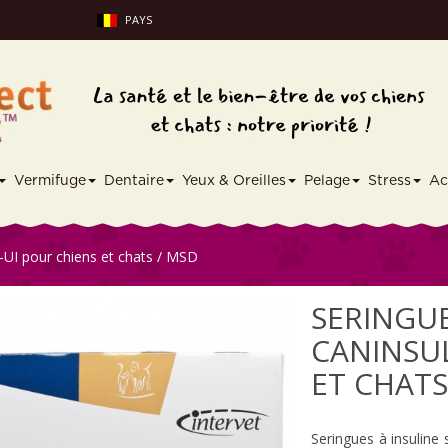
PAYS
Vermifuge
Dentaire
Yeux & Oreilles
Pelage
Stress
Ac
0-UI pour chiens et chats / MSD
SERINGUE
CANINSUL
ET CHATS
Seringues à insuline 