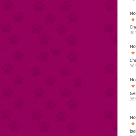
No
Cha
30
No
Cha
30
No
GV
05
No
Isa