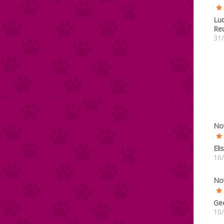
Luc
Re
31
No
Eli
16
No
Ge
10