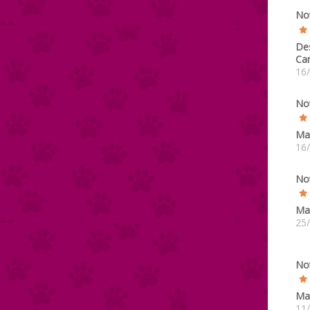
No
De
Car
16
No
Ma
16
No
Mar
25
No
Mar
11