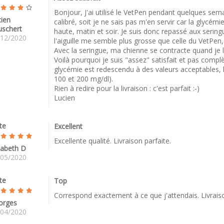
Bonjour, J'ai utilisé le VetPen pendant quelques semai
ien
calibré, soit je ne sais pas m'en servir car la glycém
uschert
haute, matin et soir. Je suis donc repassé aux seringu
/12/2020
l'aiguille me semble plus grosse que celle du VetPen, a
Avec la seringue, ma chienne se contracte quand je l
Voilà pourquoi je suis "assez" satisfait et pas complè
glycémie est redescendu à des valeurs acceptables, l
100 et 200 mg/dl).
Rien à redire pour la livraison : c'est parfait :-)
Lucien
te
Excellent
Excellente qualité. Livraison parfaite.
sabeth D
/05/2020
te
Top
Correspond exactement à ce que j'attendais. Livrais
orges
/04/2020