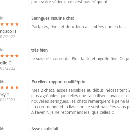
pour votre sérieux, ce n'est pas fréquent.
te
Seringues insuline chat
Parfaites, fines et donc bien acceptées par le chat.
ncisco H
/07/2022
te
très bien
Je suis très contente. Plus facile et aiguille fine. Ok 
eille C
/05/2022
te
Excellent rapport qualité/prix
Mes 2 chats, assez sensibles au début, nécessitent 2
nky T
plus agréables que celles que j’ai utilisées avant et q
/02/2021
nouvelles seringues, les chats remarquent à peine la 
La commande et la livraison se sont passées sans 
À l’avenir, je ne recommanderai que celles-ci.
te
Assez satisfait