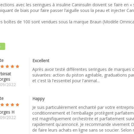
jections avec les seringues à insuline Caninsulin doivent se faire en «
piquant de biais pour faire passer l’aiguille sous la peau et injecter C
les boîtes de 100 sont vendues sous la marque Braun (Modèle Omnic
S
te
Excellent
Après avoir testé différentes seringues de marques div
biniat
suivantes: action du piston agréable, graduations parf
orges
et c'est là l'essentiel pour l'animal...
/09/2022
te
Happy
Je suis particulièrement enchanté par votre entreprise
orges H
conditionnement et l'emballage protègent parfaiteme
/09/2022
est magnifiquement orchestrée et parfaitement suivie.
rapidement qu'annoncé. Je recommande vivement Dire
de faire leurs achats en ligne sans se soucier. Selon