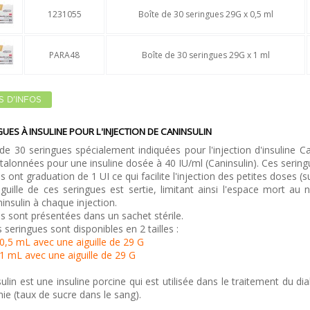
1231055
Boîte de 30 seringues 29G x 0,5 ml
PARA48
Boîte de 30 seringues 29G x 1 ml
S D'INFOS
UES À INSULINE POUR L'INJECTION DE CANINSULIN
de 30 seringues spécialement indiquées pour l'injection d'insuline Ca
talonnées pour une insuline dosée à 40 IU/ml (Caninsulin). Ces sering
es ont graduation de 1 UI ce qui facilite l'injection des petites doses (
iguille de ces seringues est sertie, limitant ainsi l'espace mort au
insulin à chaque injection.
es sont présentées dans un sachet stérile.
 seringues sont disponibles en 2 tailles :
0,5 mL avec une aiguille de 29 G
1 mL avec une aiguille de 29 G
ulin est une insuline porcine qui est utilisée dans le traitement du dia
ie (taux de sucre dans le sang).