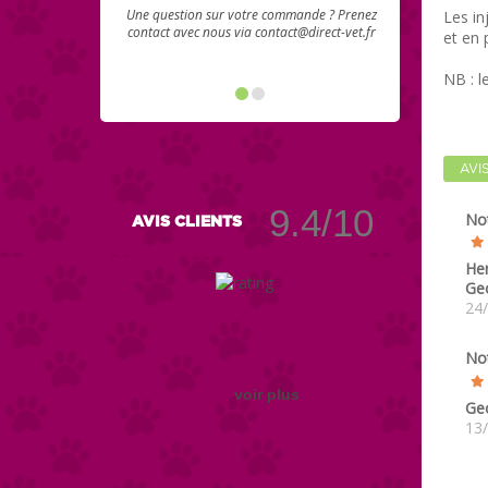
Une question sur votre commande ? Prenez
Les in
contact avec nous via contact@direct-vet.fr
et en 
NB : 
AVI
9.4/10
No
AVIS CLIENTS
Her
Ge
24
No
voir plus
Ge
13