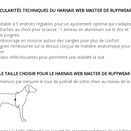
CULARITÉS TECHNIQUES DU HARNAIS WEB MASTER DE RUFFWEAR
stable à 5 endroits réglables pour un ajustement optimal qui s'adapt
ttaches au choix pour la laisse : 1 anneau en aluminium sur le dos et 
la poignée.
bourrage en mousse autour des sangles pour plus de confort.
gnée rembourrée sur la dessus conçue de manière anatomique pour ré
en.
des réfléchissantes pour permettre une visibilité la nuit
E TAILLE CHOISIR POUR LE HARNAIS WEB MASTER DE RUFFWEAR 
encez par mesurer le tour de poitrail de votre chien au niveau de la z
sissez la taille adéquate en suivant les recommandations de ce tablea