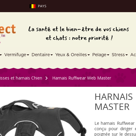
PAYS
Vermifuge
Dentaire
Yeux & Oreilles
Pelage
Stress
Ac
aisses et harnais Chien
>
Harnais Ruffwear Web Master
HARNAIS
MASTER
Le harnais Ruffwear
conçu pour diriger 
poignée sur le dessus