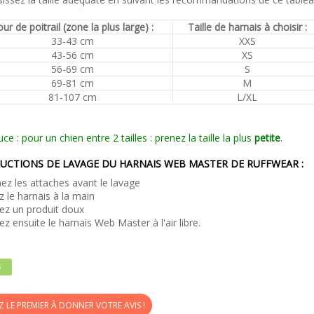
ur de poitrail (zone la plus large) :
Taille de harnais à choisir :
33-43 cm
XXS
43-56 cm
XS
56-69 cm
S
69-81 cm
M
81-107 cm
L/XL
uce : pour un chien entre 2 tailles : prenez la taille la plus
petite
.
UCTIONS DE LAVAGE DU HARNAIS WEB MASTER DE RUFFWEAR :
ez les attaches avant le lavage
z le harnais à la main
isez un produit doux
ez ensuite le harnais Web Master à l'air libre.
S
Z LE PREMIER À DONNER VOTRE AVIS !