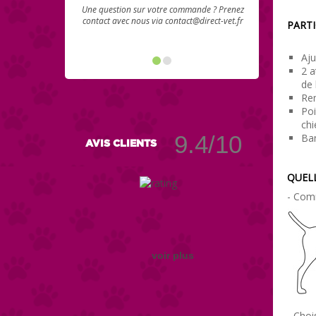
Une question sur votre commande ? Prenez
contact avec nous via contact@direct-vet.fr
PARTI
Aju
2 a
de 
Rem
Poi
chi
9.4/10
Ban
AVIS CLIENTS
QUELL
- Comm
voir plus
- Choi