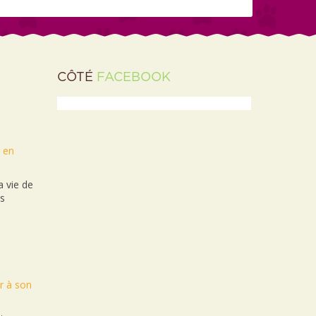
CÔTÉ
FACEBOOK
t en
 vie de
es
r à son