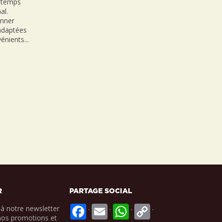
n temps
al.
onner
nadaptées
énients...
R
PARTAGE SOCIAL
.
.
.
.
à notre newsletter
nos promotions et