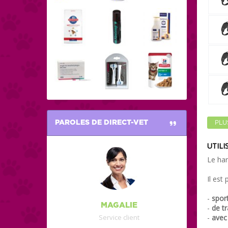
PAROLES DE DIRECT-VET
PLU
UTILI
Le har
Il est
-
sport
MAGALIE
-
de tr
-
avec 
Service client