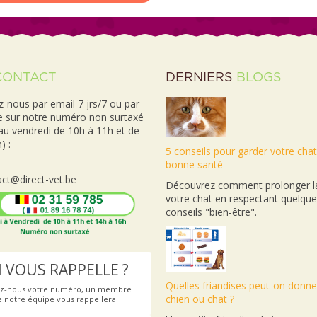
CONTACT
DERNIERS
BLOGS
-nous par email 7 jrs/7 ou par
e sur notre numéro non surtaxé
 au vendredi de 10h à 11h et de
) :
5 conseils pour garder votre cha
bonne santé
ct@direct-vet.be
Découvrez comment prolonger la
votre chat en respectant quelqu
conseils "bien-être".
 VOUS RAPPELLE ?
Quelles friandises peut-on donne
ez-nous votre numéro, un membre
chien ou chat ?
e notre équipe vous rappellera