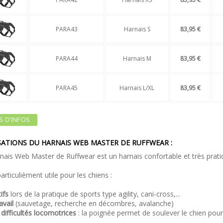
PARA43
Harnais S
83,95 €
PARA44
Harnais M
83,95 €
PARA45
Harnais L/XL
83,95 €
S D'INFOS
SATIONS DU HARNAIS WEB MASTER DE RUFFWEAR :
nais Web Master de Ruffwear est un harnais confortable et très prati
 particulièment utile pour les chiens :
ifs
lors de la pratique de sports type agility, cani-cross,...
avail
(sauvetage, recherche en décombres, avalanche)
difficultés locomotrices
: la poignée permet de soulever le chien po