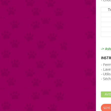
To
-> Ast
INSTR
- Ferm
- Lave
- Util
- Séch
AVI
SOYE