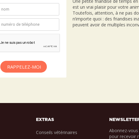
Une petite friandise de temps e
est un vrai plaisir pour votre anim
Toutefois, attention, à ne pas d
n’importe quoi : des friandises i
peuvent avoir de multiples inconv
RAPPELEZ-MOI
EXTRAS
NEWSLETTE
Abonnez-vous 
Conseils vétérinaires
pour recevoir 