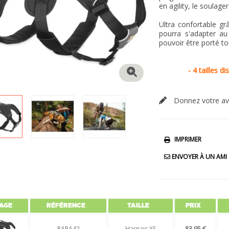
en agility, le soulag
Ultra confortable gr
pourra s'adapter au
pouvoir être porté to
- 4 tailles d
Donnez votre av
IMPRIMER
ENVOYER À UN AMI
AGE
RÉFÉRENCE
TAILLE
PRIX
PARA42
Harnais XS
83,95 €