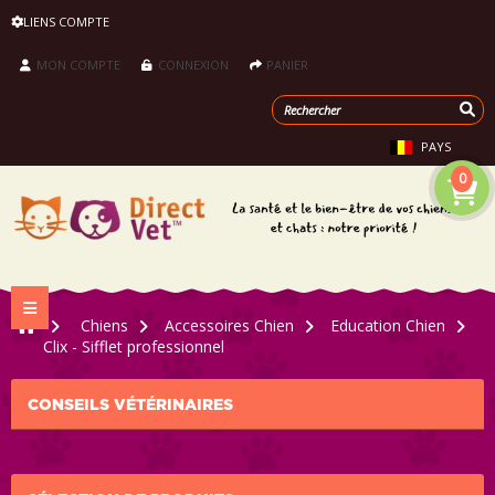
LIENS COMPTE
MON COMPTE
CONNEXION
PANIER
PAYS
0
Navigation bascule
>
Chiens
>
Accessoires Chien
>
Education Chien
>
Clix - Sifflet professionnel
CONSEILS VÉTÉRINAIRES