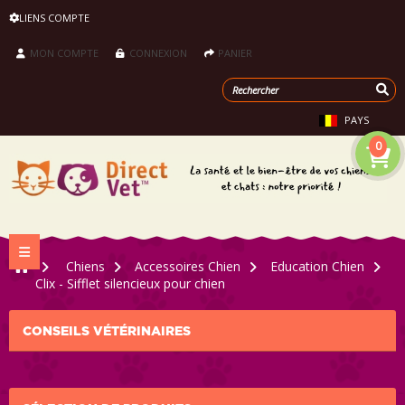
LIENS COMPTE
MON COMPTE
CONNEXION
PANIER
PAYS
0
Navigation bascule
>
Chiens
>
Accessoires Chien
>
Education Chien
>
Clix - Sifflet silencieux pour chien
CONSEILS VÉTÉRINAIRES